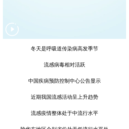
山东
河南
湖北
湖南
广东
广西
海南
重庆
四川
贵州
云南
西藏
陕西
甘肃
青海
宁夏
冬天是呼吸道传染病高发季节
新疆
内蒙古
黑龙江
流感病毒相对活跃
多语种频道
中国疾病预防控制中心公告显示
English
Español
Français
عربى
Русский язык
日本語
한국어
近期我国流感活动呈上升趋势
Deutsch
Português
流感疫情整体处于中流行水平
除华东地区个别省份处于低流行水平外