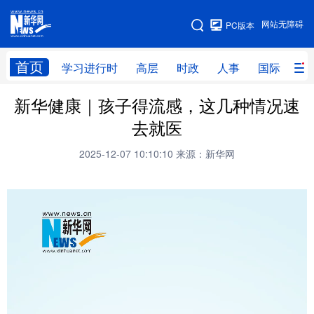
手机版
网站无障碍
PC版本
网站地图
首页
学习进行时
高层
时政
人事
国际
财
新华健康｜孩子得流感，这几种情况速
学习进行时
高层
时政
人事
去就医
国际
财经
网评
港澳
2025-12-07 10:10:10
来源：新华网
台湾
思客智库
全球连线
教育
科技
科创
量子
体育
文化
书画
健康
军事
访谈
视频
图片
政务
法律
中央文件
金融
汽车
食品
人居
信息化
数字经济