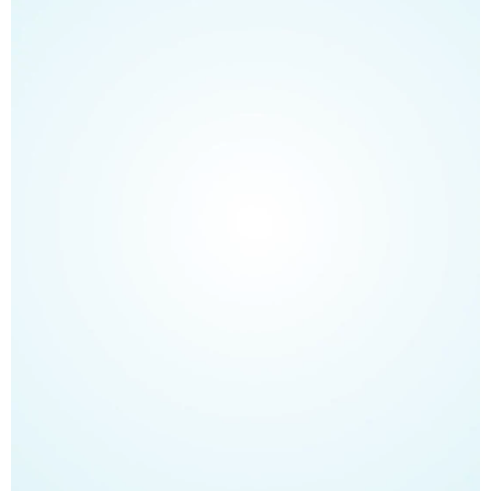
学术中国
乡村振兴
银龄
溯源中国
城市
旅游
能源
会展
彩票
娱乐
时尚
悦读
公益
一带一路
亚太网
上市公司
文化产业
地方频道
北京
天津
河北
山西
辽宁
吉林
上海
江苏
浙江
安徽
福建
江西