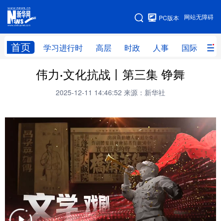
手机版
网站无障碍
PC版本
网站地图
首页
学习进行时
高层
时政
人事
国际
财
伟力·文化抗战丨第三集 铮舞
学习进行时
高层
时政
人事
2025-12-11 14:46:52
来源：新华社
国际
财经
网评
港澳
台湾
思客智库
全球连线
教育
科技
科创
量子
体育
文化
书画
健康
军事
访谈
视频
图片
政务
法律
中央文件
金融
汽车
食品
人居
信息化
数字经济