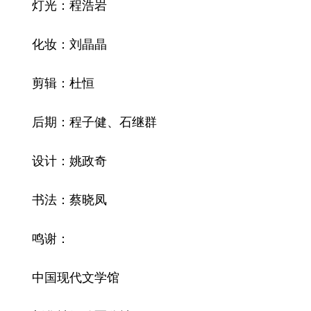
灯光：程浩岩
化妆：刘晶晶
剪辑：杜恒
后期：程子健、石继群
设计：姚政奇
书法：蔡晓凤
鸣谢：
中国现代文学馆