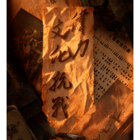
山东
河南
湖北
湖南
广东
广西
海南
重庆
四川
贵州
云南
西藏
陕西
甘肃
青海
宁夏
新疆
内蒙古
黑龙江
多语种频道
English
Español
Français
عربى
Русский язык
日本語
한국어
Deutsch
Português