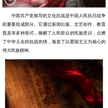
学术中国
乡村振兴
银龄
溯源中国
中国共产党领导的文化抗战是中国人民抗日战争
城市
旅游
能源
会展
的重要组成部分。它通过新闻出版、文艺创作、教育
彩票
娱乐
时尚
悦读
普及等多种形式，唤醒了人民群众的民族意识，点燃
公益
一带一路
亚太网
上市公司
了中华儿女的抗战热情，激发了以爱国主义为核心的
伟大民族精神。
文化产业
地方频道
北京
天津
河北
山西
辽宁
吉林
上海
江苏
浙江
安徽
福建
江西