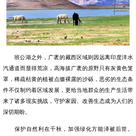
山东
河南
湖北
湖南
广东
广西
海南
重庆
四川
贵州
云南
西藏
陕西
甘肃
青海
宁夏
新疆
内蒙古
黑龙江
班公湖之外，广袤的藏西区域则因远离印度洋水
汽通道而显得荒凉，高海拔广袤的原野只有灰黄色笼
多语种频道
罩，稀疏枯黄的植被点缀裸露的沙砾，恶劣的生态条
English
Español
Français
عربى
件不仅制约着区域发展，更给当地群众的生产生活带
来了诸多现实挑战，守护家园、改善生态成为人们的
Русский язык
日本語
한국어
深切期盼。
Deutsch
Português
保护自然利在千秋，加强绿化方能泽被后世。