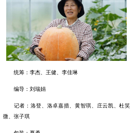
统筹：李杰、王健、李佳琳
编导：刘瑞娟
记者：洛登、洛卓嘉措、黄智琪、庄云凯、杜笑
微、张子琪
包装：夏勇