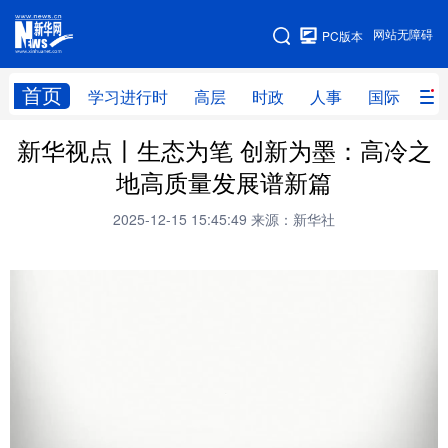
手机版
网站无障碍
PC版本
网站地图
首页
学习进行时
高层
时政
人事
国际
财
新华视点丨生态为笔 创新为墨：高冷之
学习进行时
高层
时政
人事
地高质量发展谱新篇
国际
财经
网评
港澳
2025-12-15 15:45:49
来源：新华社
台湾
思客智库
全球连线
教育
科技
科创
量子
体育
文化
书画
健康
军事
访谈
视频
图片
政务
法律
中央文件
金融
汽车
食品
人居
信息化
数字经济