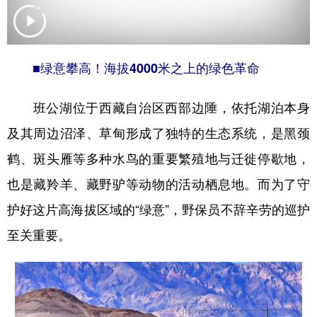
学术中国
乡村振兴
银龄
溯源中国
城市
旅游
能源
会展
■绿意攀高！海拔4000米之上的绿色革命
彩票
娱乐
时尚
悦读
班公湖位于西藏自治区西部边陲，依托湖泊本身
公益
一带一路
亚太网
上市公司
及其周边沼泽、草甸形成了独特的生态系统，是黑颈
文化产业
鹤、斑头雁等多种水鸟的重要繁殖地与迁徙停歇地，
也是藏羚羊、藏野驴等动物的活动栖息地。而为了守
地方频道
护好这片高海拔区域的“绿意”，野保员不辞辛劳的巡护
北京
天津
河北
山西
至关重要。
辽宁
吉林
上海
江苏
浙江
安徽
福建
江西