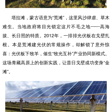
塔拉滩，蒙古语意为“荒滩”，这里风沙肆虐、草木
难生。当地政府将目光锁定这片不毛之地——高海
拔、长日照的特质。2012年，一排排光伏板在戈壁扎
根。本是荒滩建光伏的常规操作，却解锁了意外惊
喜：光伏板下牧羊，催生“牧光互补”产业协同新模式。
这场青藏高原上的创新实践，让昔日戈壁成功变身“金
滩”。