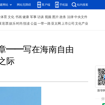
建网站
网站无障碍
客户端
手机版
站内搜索
体育
文化
书画
健康
军事
访谈
视频
图片
政务
法律
中央文件
展
彩票
娱乐
时尚
悦读
公益
一带一路
亚太网
上市公司
文化产业
章——写在海南自由
之际