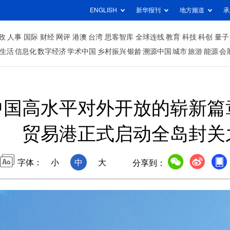
ENGLISH
新华报刊
地方频道
承
政
人事
国际
财经
网评
港澳
台湾
思客智库
全球连线
教育
科技
科创
量子
生活
信息化
数字经济
学术中国
乡村振兴
银龄
溯源中国
城市
旅游
能源
会
中国高水平对外开放的崭新篇
贸易港正式启动全岛封关
字体：
小
中
大
分享到：