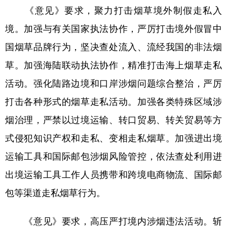
《意见》要求，聚力打击烟草境外制假走私入
学术中国
乡村振兴
银龄
溯源中国
境。加强与有关国家执法协作，严厉打击境外假冒中
城市
旅游
能源
会展
国烟草品牌行为，坚决查处流入、流经我国的非法烟
彩票
娱乐
时尚
悦读
草。加强海陆联动执法协作，精准打击海上烟草走私
活动。强化陆路边境和口岸涉烟问题综合整治，严厉
公益
一带一路
亚太网
上市公司
打击各种形式的烟草走私活动。加强各类特殊区域涉
文化产业
烟治理，严禁以过境运输、转口贸易、转关贸易等方
式侵犯知识产权和走私、变相走私烟草。加强进出境
地方频道
运输工具和国际邮包涉烟风险管控，依法查处利用进
北京
天津
河北
山西
出境运输工具工作人员携带和跨境电商物流、国际邮
辽宁
吉林
上海
江苏
包等渠道走私烟草行为。
浙江
安徽
福建
江西
《意见》要求，高压严打境内涉烟违法活动。斩