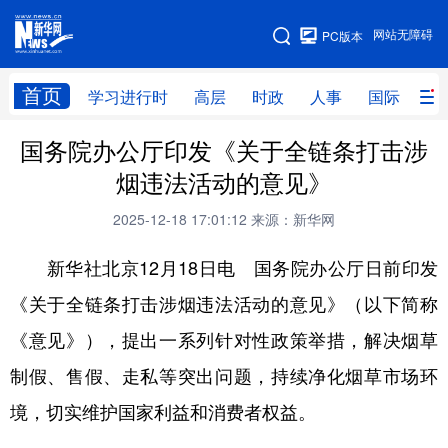
手机版
网站无障碍
PC版本
网站地图
首页
学习进行时
高层
时政
人事
国际
财
国务院办公厅印发《关于全链条打击涉
学习进行时
高层
时政
人事
烟违法活动的意见》
国际
财经
网评
港澳
2025-12-18 17:01:12
来源：新华网
台湾
思客智库
全球连线
教育
新华社北京12月18日电 国务院办公厅日前印发
科技
科创
量子
体育
《关于全链条打击涉烟违法活动的意见》（以下简称
文化
书画
健康
军事
《意见》），提出一系列针对性政策举措，解决烟草
访谈
视频
图片
政务
制假、售假、走私等突出问题，持续净化烟草市场环
法律
中央文件
金融
汽车
境，切实维护国家利益和消费者权益。
食品
人居
信息化
数字经济