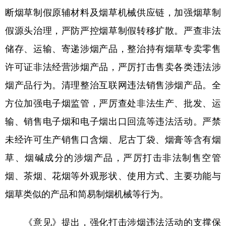
山东
河南
湖北
湖南
断烟草制假原辅材料及烟草机械供应链，加强烟草制
广东
广西
海南
重庆
假源头治理，严防严控烟草制假转移扩散。严查非法
四川
贵州
云南
西藏
储存、运输、寄递涉烟产品，整治持有烟草专卖零售
许可证非法经营涉烟产品，严厉打击售卖各类违法涉
陕西
甘肃
青海
宁夏
烟产品行为。清理整治互联网违法销售涉烟产品。全
新疆
内蒙古
黑龙江
方位加强电子烟监管，严厉查处非法生产、批发、运
输、销售电子烟和电子烟出口回流等违法活动。严禁
多语种频道
未经许可生产销售口含烟、尼古丁袋、烟膏等含有烟
English
Español
Français
عربى
草、烟碱成分的涉烟产品，严厉打击非法制售空管
Русский язык
日本語
한국어
烟、茶烟、花烟等外观形状、使用方式、主要功能与
Deutsch
Português
烟草类似的产品和简易制烟机械等行为。
《意见》提出，强化打击涉烟违法活动的支撑保