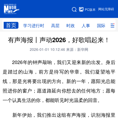
手机版
网站无障碍
PC版本
网站地图
首页
学习进行时
高层
时政
人事
国际
财
有声海报丨声动2026，好歌唱起来！
学习进行时
高层
时政
人事
2026-01-01 10:12:46
来源：新华网
国际
财经
网评
港澳
2026年的钟声敲响，我们又迎来新的出发。身后
台湾
思客智库
全球连线
教育
是踏过的山海，前方是待写的华章。我们凝望地平
科技
科创
量子
体育
线，那是光将要出现的方向。新的一年，愿阳光总能
文化
书画
健康
军事
照进你的窗户；愿道路延向你想去的任何地方；愿每
访谈
视频
图片
政务
一个认真生活的你，都能听见时光温柔的回音。
法律
中央文件
金融
汽车
新年伊始，我们推出这组有声海报，识别海报里
食品
人居
信息化
数字经济