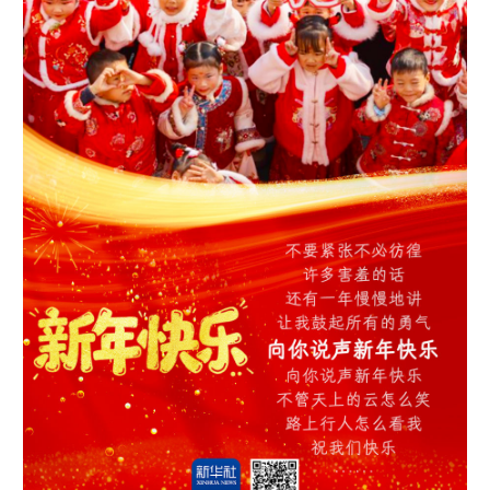
山东
河南
湖北
湖南
广东
广西
海南
重庆
四川
贵州
云南
西藏
陕西
甘肃
青海
宁夏
新疆
内蒙古
黑龙江
多语种频道
English
Español
Français
عربى
Русский язык
日本語
한국어
Deutsch
Português