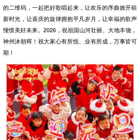
的二维码，一起把好歌唱起来，让欢乐的序曲掀开崭
学术中国
乡村振兴
银龄
溯源中国
新时光，让喜庆的旋律拥抱平凡岁月，让幸福的歌声
城市
旅游
能源
会展
憧憬美好未来。2026，祝祖国山河壮丽、大地丰饶，
彩票
娱乐
时尚
悦读
神州沐朝晖！祝大家心有所悦、业有所成，万事皆可
公益
一带一路
亚太网
上市公司
期！
文化产业
地方频道
北京
天津
河北
山西
辽宁
吉林
上海
江苏
浙江
安徽
福建
江西