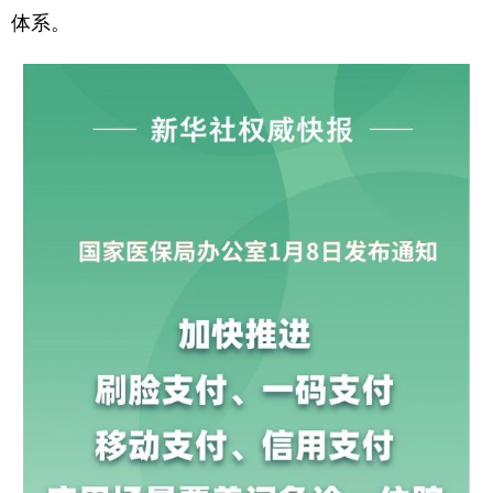
体系。
学术中国
乡村振兴
银龄
溯源中国
城市
旅游
能源
会展
彩票
娱乐
时尚
悦读
公益
一带一路
亚太网
上市公司
文化产业
地方频道
北京
天津
河北
山西
辽宁
吉林
上海
江苏
浙江
安徽
福建
江西