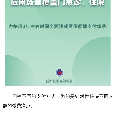
山东
河南
湖北
湖南
广东
广西
海南
重庆
四川
贵州
云南
西藏
陕西
甘肃
青海
宁夏
新疆
内蒙古
黑龙江
多语种频道
English
Español
Français
عربى
Русский язык
日本語
한국어
四种不同的支付方式，为的是针对性解决不同人
Deutsch
Português
群的缴费痛点。