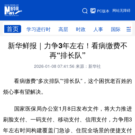
手机版
网站无障碍
PC版本
网站地图
首页
学习进行时
高层
时政
人事
国际
财
新华鲜报｜力争3年左右！看病缴费不
学习进行时
高层
时政
人事
再“排长队”
国际
财经
网评
港澳
2026-01-08 07:41:56
来源：新华社
台湾
思客智库
全球连线
教育
看病缴费“多次排队”“排长队”，这个困扰老百姓的
科技
科创
量子
体育
烦心事有望解决。
文化
书画
健康
军事
国家医保局办公室1月8日发布文件，将大力推进
访谈
视频
图片
政务
刷脸支付、一码支付、移动支付、信用支付，力争用3
法律
中央文件
金融
汽车
年左右时间构建覆盖门急诊、住院全场景的便捷支付
食品
人居
信息化
数字经济