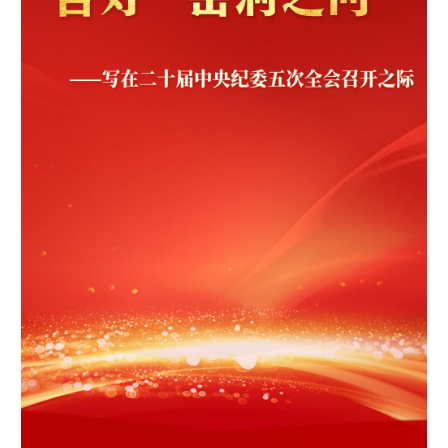
学术中国
乡村振兴
银龄
溯源中国
城市
旅游
能源
会展
彩票
娱乐
时尚
悦读
公益
一带一路
亚太网
上市公司
文化产业
地方频道
北京
天津
河北
山西
辽宁
吉林
上海
江苏
浙江
安徽
福建
江西