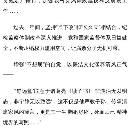
责规定》修订，加强农村党风廉政建设和反腐败工
作……
过去一年间，坚持“当下改”和“长久立”相结合，纪
检监察体制改革深入推进，党和国家监督体系日益健
全，不断压缩权力滥用空间，让腐败分子无机可乘。
增强“不想腐”的自觉，以廉洁文化涵养清风正气
——
“‘静远堂’取意于诸葛亮《诫子书》‘非淡泊无以明
志，非宁静无以致远’，这不仅是他严教子孙、传承清
廉家风的箴言，更是其一生‘鞠躬尽瘁，死而后已’精神
境界的写照……”