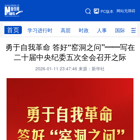
手机版
网站无障碍
PC版本
网站地图
首页
学习进行时
高层
时政
人事
国际
财
勇于自我革命 答好“窑洞之问”——写在
学习进行时
高层
时政
人事
二十届中央纪委五次全会召开之际
国际
财经
网评
港澳
2026-01-11 23:47:46
来源：新华社
台湾
思客智库
全球连线
教育
科技
科创
量子
体育
文化
书画
健康
军事
访谈
视频
图片
政务
法律
中央文件
金融
汽车
食品
人居
信息化
数字经济