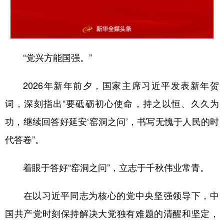
山东
河南
湖北
湖南
广东
广西
海南
重庆
四川
贵州
云南
西藏
“党兴方能国强。”
陕西
甘肃
青海
宁夏
2026年新年前夕，国家主席习近平发表新年贺
新疆
内蒙古
黑龙江
词，深刻指出“要砥砺初心使命，持之以恒、久久为
功，继续回答好延安‘窑洞之问’，书写无愧于人民的时
多语种频道
代答卷”。
English
Español
Français
عربى
着眼于答好“窑洞之问”，立志于千秋伟业常青。
Русский язык
日本語
한국어
Deutsch
Português
在以习近平同志为核心的党中央坚强领导下，中
国共产党时刻保持解决大党独有难题的清醒和坚定，