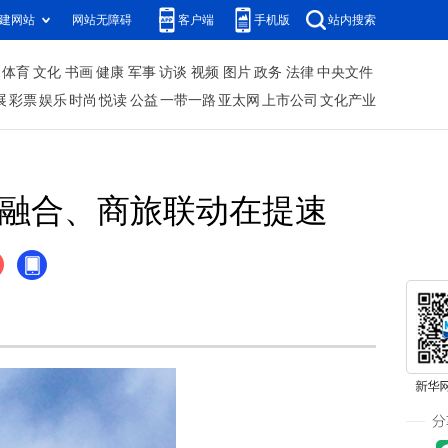
建网站
网站无障碍
客户端
手机版
站内搜索
体育
文化
书画
健康
军事
访谈
视频
图片
政务
法律
中央文件
展
彩票
娱乐
时尚
悦读
公益
一带一路
亚太网
上市公司
文化产业
体融合、商旅联动在提速