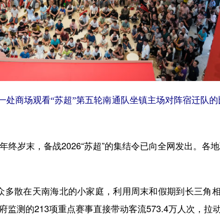
场观看“苏超”第五轮南通队坐镇主场对阵宿迁队的比赛
终岁末，备战2026“苏超”的集结令已向全网发出。各
众多散在天南海北的小家庭，利用周末和假期到长三角相
府监测的213项重点赛事直接带动客流573.4万人次，拉动