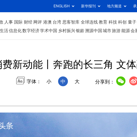
ENGLISH
新华报刊
地方频道
承
政
人事
国际
财经
网评
港澳
台湾
思客智库
全球连线
教育
科技
科创
量子
生活
信息化
数字经济
学术中国
乡村振兴
银龄
溯源中国
城市
旅游
能源
会
消费新动能丨奔跑的长三角 文
字体：
小
中
大
分享到：