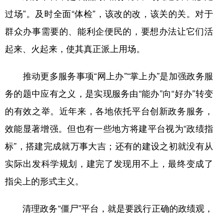
山东
河南
湖北
湖南
过场”。及时全面“体检”，该改的改，该关的关。对于
广东
广西
海南
重庆
群众办事需要的、能利企便民的，要想办法让它们活
四川
贵州
云南
西藏
起来、火起来，使其真正派上用场。
陕西
甘肃
青海
宁夏
推动更多服务事项“网上办”“掌上办”是加强政务服
新疆
内蒙古
黑龙江
务的题中应有之义，是实现服务由“能办”向“好办”转变
的有效之举。近年来，各地依托平台创新政务服务，
多语种频道
效能显著增强。但也有一些地方将建平台视为“政绩指
English
Español
Français
عربى
标”，搭建完成就万事大吉；还有的建设之初就没有从
Русский язык
日本語
한국어
实际出发科学规划，建完了发现用不上，最终变成了
指尖上的形式主义。
Deutsch
Português
清理政务“僵尸”平台，就是要践行正确的政绩观，