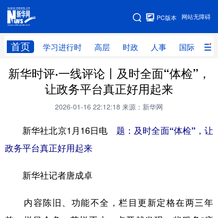
手机版
网站无障碍
PC版本
网站地图
首页
学习进行时
高层
时政
人事
国际
财
新华时评·一线评论丨及时全面“体检”，
学习进行时
高层
时政
人事
让政务平台真正好用起来
国际
财经
网评
港澳
2026-01-16 22:12:18
来源：新华网
台湾
思客智库
全球连线
教育
新华社北京1月16日电
题：及时全面“体检”，让
科技
科创
量子
体育
政务平台真正好用起来
文化
书画
健康
军事
新华社记者唐成卓
访谈
视频
图片
政务
法律
中央文件
金融
汽车
内容陈旧、功能不全，栏目更新定格在两三年
食品
人居
信息化
数字经济