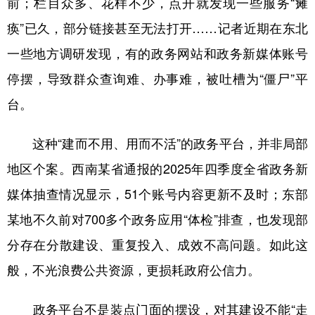
前；栏目众多、花样不少，点开就发现一些服务“瘫
痪”已久，部分链接甚至无法打开……记者近期在东北
学术中国
乡村振兴
银龄
溯源中国
一些地方调研发现，有的政务网站和政务新媒体账号
城市
旅游
能源
会展
停摆，导致群众查询难、办事难，被吐槽为“僵尸”平
彩票
娱乐
时尚
悦读
台。
公益
一带一路
亚太网
上市公司
这种“建而不用、用而不活”的政务平台，并非局部
文化产业
地区个案。西南某省通报的2025年四季度全省政务新
媒体抽查情况显示，51个账号内容更新不及时；东部
地方频道
某地不久前对700多个政务应用“体检”排查，也发现部
北京
天津
河北
山西
分存在分散建设、重复投入、成效不高问题。如此这
辽宁
吉林
上海
江苏
般，不光浪费公共资源，更损耗政府公信力。
浙江
安徽
福建
江西
政务平台不是装点门面的摆设，对其建设不能“走