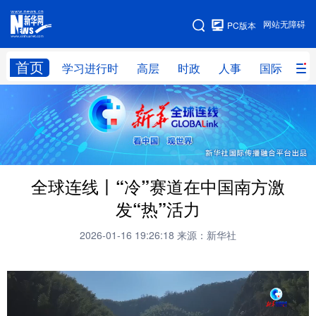
手机版
网站无障碍
PC版本
网站地图
首页
学习进行时
高层
时政
人事
国际
财
学习进行时
高层
时政
人事
国际
财经
网评
港澳
台湾
思客智库
全球连线
教育
全球连线丨“冷”赛道在中国南方激
科技
科创
量子
体育
发“热”活力
文化
书画
健康
军事
2026-01-16 19:26:18
来源：新华社
访谈
视频
图片
政务
法律
中央文件
金融
汽车
食品
人居
信息化
数字经济