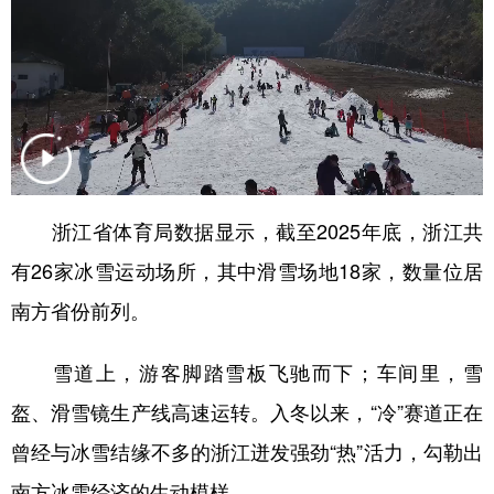
学术中国
乡村振兴
银龄
溯源中国
城市
旅游
能源
会展
彩票
娱乐
时尚
悦读
公益
一带一路
亚太网
上市公司
文化产业
浙江省体育局数据显示，截至2025年底，浙江共
有26家冰雪运动场所，其中滑雪场地18家，数量位居
南方省份前列。
地方频道
北京
天津
河北
山西
雪道上，游客脚踏雪板飞驰而下；车间里，雪
辽宁
吉林
上海
江苏
盔、滑雪镜生产线高速运转。入冬以来，“冷”赛道正在
曾经与冰雪结缘不多的浙江迸发强劲“热”活力，勾勒出
浙江
安徽
福建
江西
南方冰雪经济的生动模样。