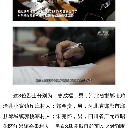
山东
河南
湖北
湖南
广东
广西
海南
重庆
四川
贵州
云南
西藏
陕西
甘肃
青海
宁夏
新疆
内蒙古
黑龙江
多语种频道
English
Español
Français
عربى
这3位烈士分别为：史成福，男，河北省邯郸市鸡
Русский язык
日本語
한국어
泽县小寨镇库庄村人；郭金贵，男，河北省邯郸市邱
Deutsch
Português
县邱城镇郭桃寨村人；朱宪怀，男，四川省广元市昭
化区红岩镇会果村人。另有3具遗骸目前可以比对到家