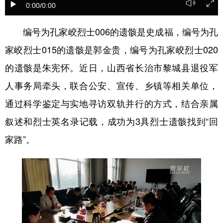
0:00
/0:00
学术中国
乡村振兴
银龄
溯源中国
编号为孔家峧烈士006的遗骸是史成福，编号为孔
城市
旅游
能源
会展
家峧烈士015的遗骸是郭金贵，编号为孔家峧烈士020
彩票
娱乐
时尚
悦读
的遗骸是朱宪怀。近日，山西省长治市黎城县退役军
公益
一带一路
亚太网
上市公司
人事务局牵头，联合公安、宣传、乡镇等相关单位，
通过科学鉴定与实地寻访双轨并行的方式，结合亲属
文化产业
叙述和烈士英名录记载，成功为3具烈士遗骸找到“回
家路”。
地方频道
北京
天津
河北
山西
辽宁
吉林
上海
江苏
浙江
安徽
福建
江西