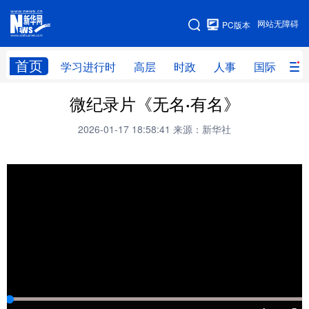
手机版
网站无障碍
PC版本
网站地图
首页
学习进行时
高层
时政
人事
国际
财
微纪录片《无名·有名》
学习进行时
高层
时政
人事
2026-01-17 18:58:41
来源：新华社
国际
财经
网评
港澳
台湾
思客智库
全球连线
教育
科技
科创
量子
体育
文化
书画
健康
军事
访谈
视频
图片
政务
法律
中央文件
金融
汽车
食品
人居
信息化
数字经济