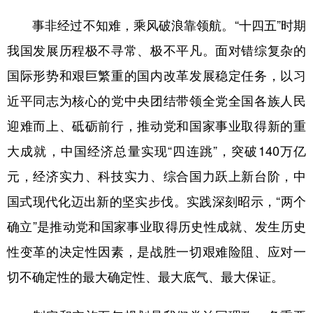
山东
河南
湖北
湖南
事非经过不知难，乘风破浪靠领航。“十四五”时期
广东
广西
海南
重庆
我国发展历程极不寻常、极不平凡。面对错综复杂的
四川
贵州
云南
西藏
国际形势和艰巨繁重的国内改革发展稳定任务，以习
陕西
甘肃
青海
宁夏
近平同志为核心的党中央团结带领全党全国各族人民
新疆
内蒙古
黑龙江
迎难而上、砥砺前行，推动党和国家事业取得新的重
大成就，中国经济总量实现“四连跳”，突破140万亿
多语种频道
元，经济实力、科技实力、综合国力跃上新台阶，中
国式现代化迈出新的坚实步伐。实践深刻昭示，“两个
English
Español
Français
عربى
确立”是推动党和国家事业取得历史性成就、发生历史
Русский язык
日本語
한국어
性变革的决定性因素，是战胜一切艰难险阻、应对一
Deutsch
Português
切不确定性的最大确定性、最大底气、最大保证。