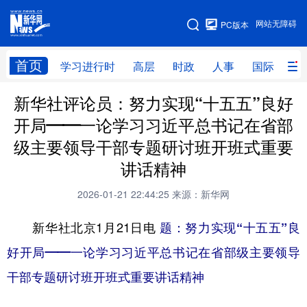
手机版
网站无障碍
PC版本
网站地图
首页
学习进行时
高层
时政
人事
国际
财
新华社评论员：努力实现“十五五”良好
学习进行时
高层
时政
人事
开局——一论学习习近平总书记在省部
国际
财经
网评
港澳
级主要领导干部专题研讨班开班式重要
台湾
思客智库
全球连线
教育
讲话精神
科技
科创
量子
体育
2026-01-21 22:44:25
来源：新华网
文化
书画
健康
军事
新华社北京1月21日电
题：努力实现“十五五”良
访谈
视频
图片
政务
好开局——一论学习习近平总书记在省部级主要领导
干部专题研讨班开班式重要讲话精神
法律
中央文件
金融
汽车
食品
人居
信息化
数字经济