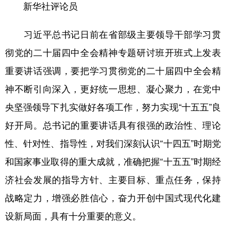
新华社评论员
学术中国
乡村振兴
银龄
溯源中国
习近平总书记日前在省部级主要领导干部学习贯
城市
旅游
能源
会展
彻党的二十届四中全会精神专题研讨班开班式上发表
彩票
娱乐
时尚
悦读
重要讲话强调，要把学习贯彻党的二十届四中全会精
公益
一带一路
亚太网
上市公司
神不断引向深入，更好统一思想、凝心聚力，在党中
文化产业
央坚强领导下扎实做好各项工作，努力实现“十五五”良
好开局。总书记的重要讲话具有很强的政治性、理论
地方频道
性、针对性、指导性，对我们深刻认识“十四五”时期党
和国家事业取得的重大成就，准确把握“十五五”时期经
北京
天津
河北
山西
济社会发展的指导方针、主要目标、重点任务，保持
辽宁
吉林
上海
江苏
战略定力，增强必胜信心，奋力开创中国式现代化建
浙江
安徽
福建
江西
设新局面，具有十分重要的意义。