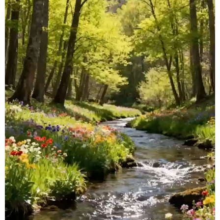
学术中国
乡村振兴
银龄
溯源中国
城市
旅游
能源
会展
彩票
娱乐
时尚
悦读
公益
一带一路
亚太网
上市公司
文化产业
地方频道
北京
天津
河北
山西
辽宁
吉林
上海
江苏
浙江
安徽
福建
江西