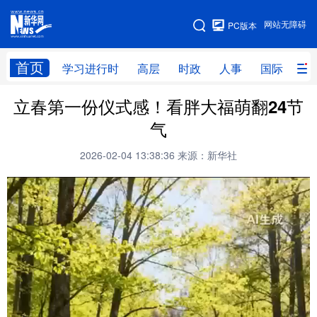
手机版
网站无障碍
PC版本
网站地图
首页
学习进行时
高层
时政
人事
国际
财
立春第一份仪式感！看胖大福萌翻24节
学习进行时
高层
时政
人事
气
国际
财经
网评
港澳
2026-02-04 13:38:36
来源：新华社
台湾
思客智库
全球连线
教育
科技
科创
量子
体育
文化
书画
健康
军事
访谈
视频
图片
政务
法律
中央文件
金融
汽车
食品
人居
信息化
数字经济