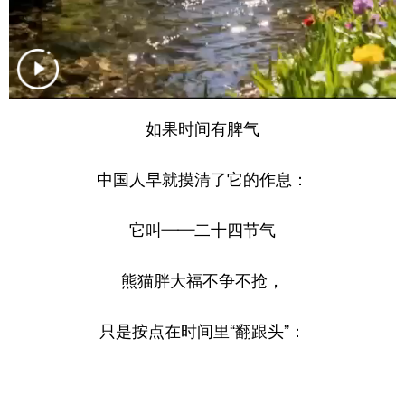
山东
河南
湖北
湖南
广东
广西
海南
重庆
四川
贵州
云南
西藏
陕西
甘肃
青海
宁夏
如果时间有脾气
新疆
内蒙古
黑龙江
中国人早就摸清了它的作息：
多语种频道
它叫——二十四节气
English
Español
Français
عربى
熊猫胖大福不争不抢，
Русский язык
日本語
한국어
只是按点在时间里“翻跟头”：
Deutsch
Português