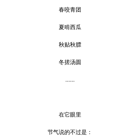
春咬青团
夏啃西瓜
秋贴秋膘
冬搓汤圆
......
在它眼里
节气说的不过是：