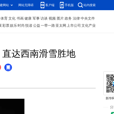
建网站
网站无障碍
客户端
手机版
站内搜索
体育
文化
书画
健康
军事
访谈
视频
图片
政务
法律
中央文件
展
彩票
娱乐
时尚
悦读
公益
一带一路
亚太网
上市公司
文化产业
，直达西南滑雪胜地