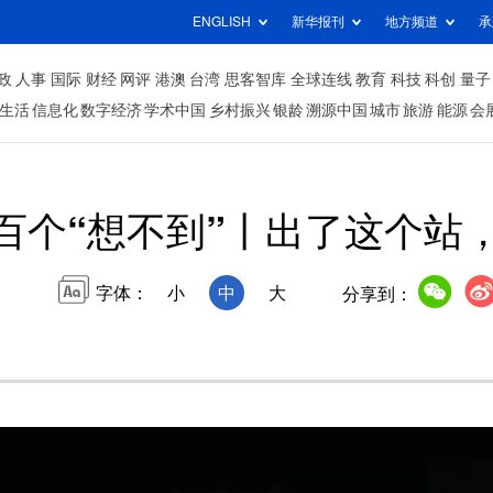
ENGLISH
新华报刊
地方频道
承
政
人事
国际
财经
网评
港澳
台湾
思客智库
全球连线
教育
科技
科创
量子
生活
信息化
数字经济
学术中国
乡村振兴
银龄
溯源中国
城市
旅游
能源
会
百个“想不到”丨出了这个站
字体：
小
中
大
分享到：