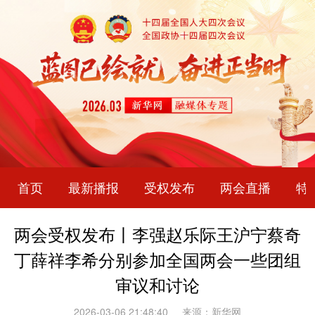
首页
最新播报
受权发布
两会直播
特
两会受权发布丨李强赵乐际王沪宁蔡奇
丁薛祥李希分别参加全国两会一些团组
审议和讨论
2026-03-06 21:48:40
来源：新华网