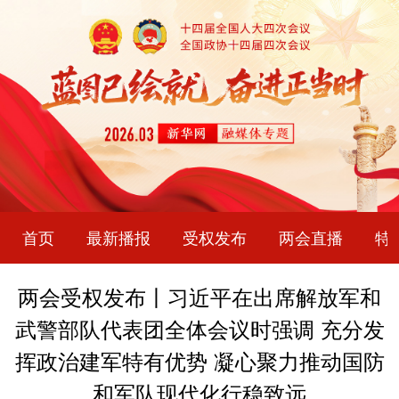
首页
最新播报
受权发布
两会直播
特
两会受权发布丨习近平在出席解放军和
武警部队代表团全体会议时强调 充分发
挥政治建军特有优势 凝心聚力推动国防
和军队现代化行稳致远