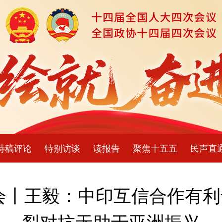
特稿评论
特别访谈
读报告
聚焦十五五
民声直
会丨王毅：中印互信合作有