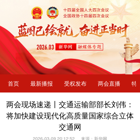
首页
最新播报
受权发布
两会直播
特
两会现场速递丨交通运输部部长刘伟：
将加快建设现代化高质量国家综合立体
交通网
2026-03-09 20:12:52
来源：新华网