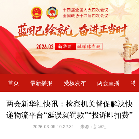
首页
最新播报
受权发布
两会直播
特
两会新华社快讯：检察机关督促解决快
递物流平台“延误就罚款”“投诉即扣费”
2026-03-09 10:22:31
来源：新华社