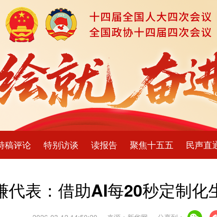
特稿评论
特别访谈
读报告
聚焦十五五
民声直
谦代表：借助AI每20秒定制化