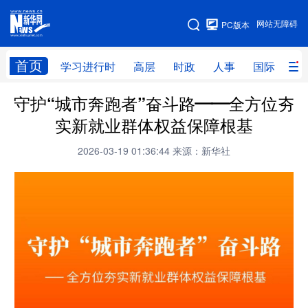
手机版
网站无障碍
PC版本
网站地图
首页
学习进行时
高层
时政
人事
国际
财
守护“城市奔跑者”奋斗路——全方位夯
学习进行时
高层
时政
人事
实新就业群体权益保障根基
国际
财经
网评
港澳
2026-03-19 01:36:44
来源：新华社
台湾
思客智库
全球连线
教育
科技
科创
量子
体育
文化
书画
健康
军事
访谈
视频
图片
政务
法律
中央文件
金融
汽车
食品
人居
信息化
数字经济