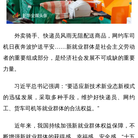
山东
河南
湖北
湖南
广东
广西
海南
重庆
四川
贵州
云南
西藏
外卖骑手、快递员风雨无阻配送商品，网约车司
陕西
甘肃
青海
宁夏
机日夜奔波护送平安……新就业群体是社会主义劳动
新疆
内蒙古
黑龙江
者的重要组成部分，是经济社会发展不可或缺的重要
力量。
多语种频道
习近平总书记强调：“要适应新技术新业态新模式
English
Español
Français
عربى
的迅猛发展，采取多种手段，维护好快递员、网约
Русский язык
日本語
한국어
工、货车司机等就业群体的合法权益。”
Deutsch
Português
近年来，我国持续加强新就业群体权益保障，不
断增强新就业群体的获得感、幸福感、安全感。“十五