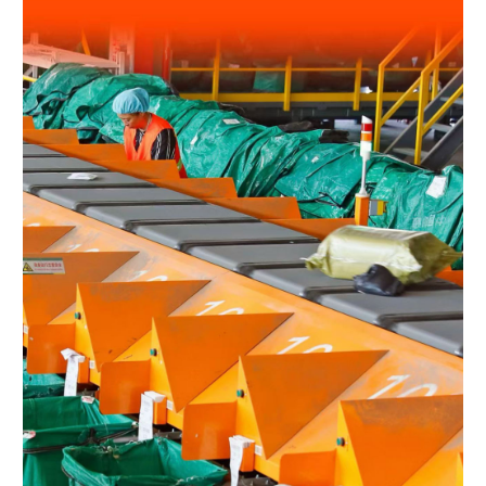
学术中国
乡村振兴
银龄
溯源中国
城市
旅游
能源
会展
彩票
娱乐
时尚
悦读
公益
一带一路
亚太网
上市公司
文化产业
地方频道
北京
天津
河北
山西
辽宁
吉林
上海
江苏
浙江
安徽
福建
江西