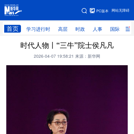
手机版
网站无障碍
PC版本
网站地图
首页
学习进行时
高层
时政
人事
国际
财
时代人物丨“三牛”院士侯凡凡
学习进行时
高层
时政
人事
2026-04-07 19:58:21
来源：新华网
国际
财经
网评
港澳
台湾
思客智库
全球连线
教育
科技
科创
量子
体育
文化
书画
健康
军事
访谈
视频
图片
政务
法律
中央文件
金融
汽车
食品
人居
信息化
数字经济