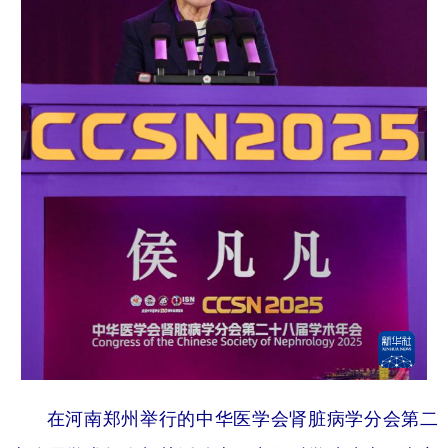
学术中国
乡村振兴
银龄
溯源中国
城市
旅游
能源
会展
彩票
娱乐
时尚
悦读
公益
一带一路
亚太网
上市公司
文化产业
地方频道
北京
天津
河北
山西
辽宁
吉林
上海
江苏
浙江
安徽
福建
江西
在河南郑州举行的中华医学会肾脏病学分会第二