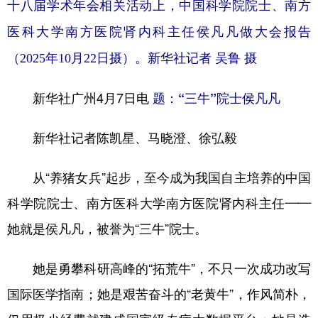
山东
河南
湖北
湖南
十八届学术年会相关活动上，中国科学院院士、南方
医科大学南方医院肾内科主任侯凡凡做大会报告
广东
广西
海南
重庆
（2025年10月22日摄）。新华社记者 吴鲁 摄
四川
贵州
云南
西藏
陕西
甘肃
青海
宁夏
新华社广州4月7日电
题：“三牛”院士侯凡凡
新疆
内蒙古
黑龙江
新华社记者陈凯星、马晓澄、徐弘毅
多语种频道
从“养猪女兵”起步，至今成为我国自主培养的中国
科学院院士、南方医科大学南方医院肾内科主任——
English
Español
Français
عربى
她就是侯凡凡，被誉为“三牛”院士。
Русский язык
日本語
한국어
Deutsch
Português
她是勇攀科研高峰的“拓荒牛”，不只一次成功改写
国际医学指南；她是艰苦奋斗的“老黄牛”，作风简朴，