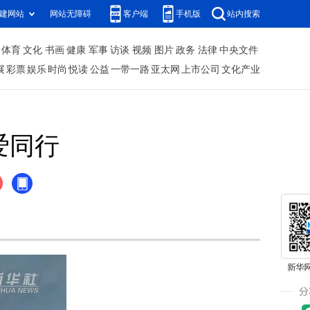
建网站
网站无障碍
客户端
手机版
站内搜索
体育
文化
书画
健康
军事
访谈
视频
图片
政务
法律
中央文件
展
彩票
娱乐
时尚
悦读
公益
一带一路
亚太网
上市公司
文化产业
爱同行