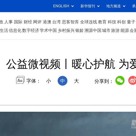
ENGLISH
新华报刊
地方频道
承
政
人事
国际
财经
网评
港澳
台湾
思客智库
全球连线
教育
科技
科创
量子
生活
信息化
数字经济
学术中国
乡村振兴
银龄
溯源中国
城市
旅游
能源
会
公益微视频丨暖心护航 为
字体：
小
中
大
分享到：