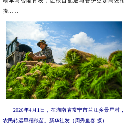
输车与智能育秧，让秧苗配送与管护更加高效衔
接……
2026年4月1日，在湖南省常宁市兰江乡景星村，
农民转运早稻秧苗。新华社发（周秀鱼春 摄）