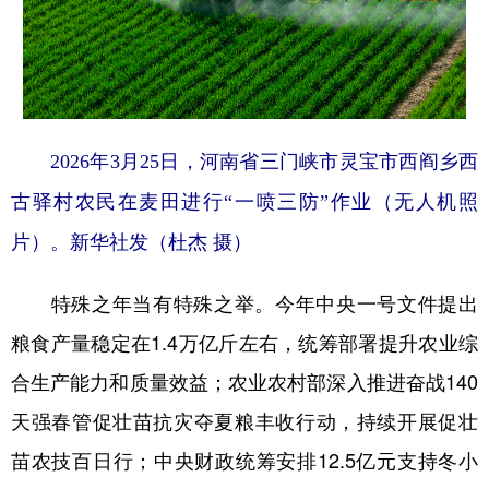
2026年3月25日，河南省三门峡市灵宝市西阎乡西
古驿村农民在麦田进行“一喷三防”作业（无人机照
片）。新华社发（杜杰 摄）
特殊之年当有特殊之举。今年中央一号文件提出
粮食产量稳定在1.4万亿斤左右，统筹部署提升农业综
合生产能力和质量效益；农业农村部深入推进奋战140
天强春管促壮苗抗灾夺夏粮丰收行动，持续开展促壮
苗农技百日行；中央财政统筹安排12.5亿元支持冬小