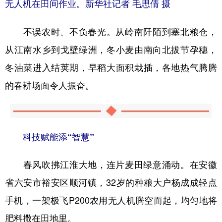
无人机在田间作业。新华社记者 毛思倩 摄
不误农时、不负春光。从岭南阡陌到塞北粮仓，
从江南水乡到戈壁绿洲，冬小麦由南向北拔节孕穗，
冬油菜进入结荚期，早稻大面积栽插，各地热气腾腾
的春耕场面令人振奋。
科技赋能添“智慧”
春风吹拂江淮大地，连片麦田绿意涌动。在安徽
省六安市裕安区顺河镇，32岁的种粮大户杨成成轻点
手机，一架极飞P200农用无人机腾空而起，均匀地将
肥料撒在田地里。