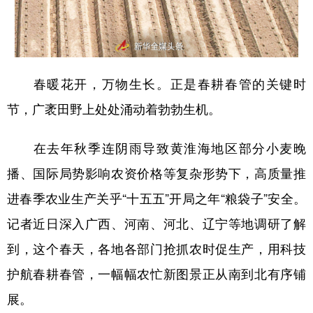
山东
河南
湖北
湖南
广东
广西
海南
重庆
四川
贵州
云南
西藏
春暖花开，万物生长。正是春耕春管的关键时
陕西
甘肃
青海
宁夏
节，广袤田野上处处涌动着勃勃生机。
新疆
内蒙古
黑龙江
在去年秋季连阴雨导致黄淮海地区部分小麦晚
多语种频道
播、国际局势影响农资价格等复杂形势下，高质量推
进春季农业生产关乎“十五五”开局之年“粮袋子”安全。
English
Español
Français
عربى
记者近日深入广西、河南、河北、辽宁等地调研了解
Русский язык
日本語
한국어
到，这个春天，各地各部门抢抓农时促生产，用科技
Deutsch
Português
护航春耕春管，一幅幅农忙新图景正从南到北有序铺
展。