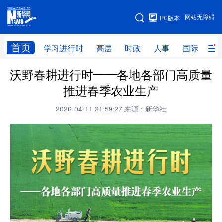
手机版
网站无障碍
PC版本
网站地图
首页
学习进行时
高层
时政
人事
国际
财
沃野春耕进行时——各地各部门高质量
学习进行时
高层
时政
人事
推进春季农业生产
国际
财经
网评
港澳
2026-04-11 21:59:27
来源：新华社
台湾
思客智库
全球连线
教育
科技
科创
量子
体育
文化
书画
健康
军事
访谈
视频
图片
政务
法律
中央文件
金融
汽车
食品
人居
信息化
数字经济