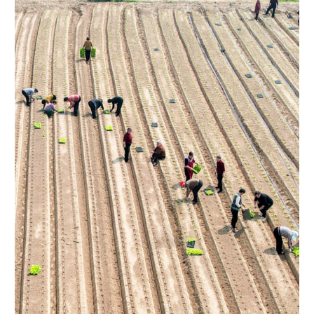
学术中国
乡村振兴
银龄
溯源中国
城市
旅游
能源
会展
彩票
娱乐
时尚
悦读
公益
一带一路
亚太网
上市公司
文化产业
地方频道
北京
天津
河北
山西
辽宁
吉林
上海
江苏
浙江
安徽
福建
江西