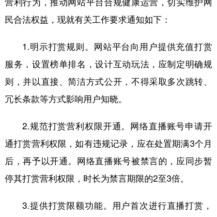
营利行为，推动网站平台合规健康运营，切实维护网
民合法权益，现就有关工作要求通知如下：
学术中国
乡村振兴
银龄
溯源中国
城市
旅游
能源
会展
1.明示打赏规则。网站平台向用户提供充值打赏
彩票
娱乐
时尚
悦读
服务，设置榜单排名，设计互动玩法，应制定明确规
公益
一带一路
亚太网
上市公司
则，并以直接、简洁方式公开，不得采取多次跳转、
冗长条款等方式影响用户知晓。
文化产业
2.规范打赏营利权限开通。网络直播账号申请开
地方频道
通打赏营利权限，如有违规记录，应在处置期满3个月
北京
天津
河北
山西
后，再予以开通。网络直播账号被禁言的，应同步暂
停其打赏营利权限，时长为禁言期限的2至3倍。
辽宁
吉林
上海
江苏
浙江
安徽
福建
江西
3.提供打赏限额功能。用户首次进行直播打赏，