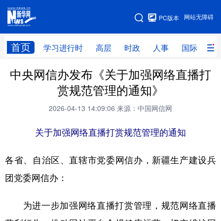
手机版
网站无障碍
PC版本
网站地图
首页
学习进行时
高层
时政
人事
国际
财
中央网信办发布《关于加强网络直播打
学习进行时
高层
时政
人事
赏规范管理的通知》
国际
财经
网评
港澳
2026-04-13 14:09:06
来源：中国网信网
台湾
思客智库
全球连线
教育
关于加强网络直播打赏规范管理的通知
科技
科创
量子
体育
文化
书画
健康
军事
各省、自治区、直辖市党委网信办，新疆生产建设兵
团党委网信办：
访谈
视频
图片
政务
法律
中央文件
金融
汽车
为进一步加强网络直播打赏管理，规范网络直播
食品
人居
信息化
数字经济