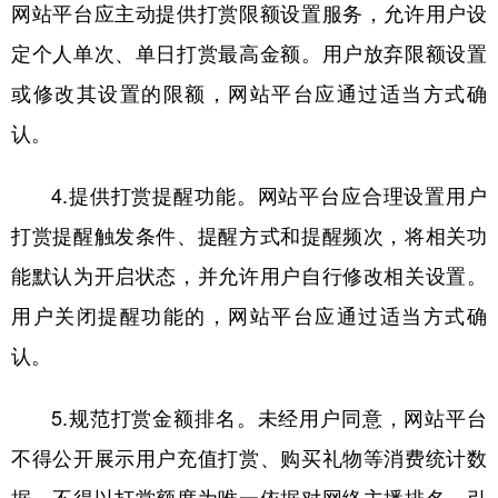
山东
河南
湖北
湖南
网站平台应主动提供打赏限额设置服务，允许用户设
定个人单次、单日打赏最高金额。用户放弃限额设置
广东
广西
海南
重庆
或修改其设置的限额，网站平台应通过适当方式确
四川
贵州
云南
西藏
认。
陕西
甘肃
青海
宁夏
新疆
内蒙古
黑龙江
4.提供打赏提醒功能。网站平台应合理设置用户
打赏提醒触发条件、提醒方式和提醒频次，将相关功
多语种频道
能默认为开启状态，并允许用户自行修改相关设置。
用户关闭提醒功能的，网站平台应通过适当方式确
English
Español
Français
عربى
认。
Русский язык
日本語
한국어
5.规范打赏金额排名。未经用户同意，网站平台
Deutsch
Português
不得公开展示用户充值打赏、购买礼物等消费统计数