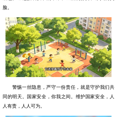
山东
河南
湖北
湖南
脸。
广东
广西
海南
重庆
四川
贵州
云南
西藏
陕西
甘肃
青海
宁夏
新疆
内蒙古
黑龙江
多语种频道
English
Español
Français
عربى
警惕一丝隐患，严守一份责任，就是守护我们共
Русский язык
日本語
한국어
同的明天。国家安全，你我之间。维护国家安全，人
Deutsch
Português
人有责，人人可为。