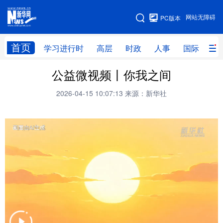
手机版
网站无障碍
PC版本
网站地图
首页
学习进行时
高层
时政
人事
国际
财
公益微视频丨你我之间
学习进行时
高层
时政
人事
2026-04-15 10:07:13
来源：新华社
国际
财经
网评
港澳
台湾
思客智库
全球连线
教育
科技
科创
量子
体育
文化
书画
健康
军事
访谈
视频
图片
政务
法律
中央文件
金融
汽车
食品
人居
信息化
数字经济