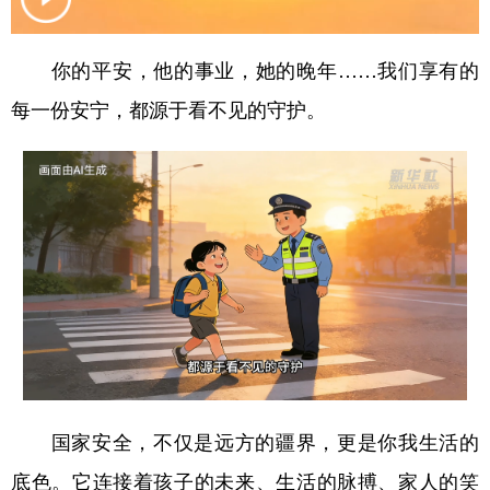
学术中国
乡村振兴
银龄
溯源中国
你的平安，他的事业，她的晚年……我们享有的
城市
旅游
能源
会展
每一份安宁，都源于看不见的守护。
彩票
娱乐
时尚
悦读
公益
一带一路
亚太网
上市公司
文化产业
地方频道
北京
天津
河北
山西
辽宁
吉林
上海
江苏
国家安全，不仅是远方的疆界，更是你我生活的
浙江
安徽
福建
江西
底色。它连接着孩子的未来、生活的脉搏、家人的笑