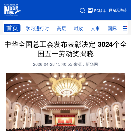
手机版
网站无障碍
PC版本
网站地图
首页
学习进行时
高层
时政
人事
国际
财
中华全国总工会发布表彰决定 3024个全
学习进行时
高层
时政
人事
国五一劳动奖揭晓
国际
财经
网评
港澳
2026-04-28 15:40:55
来源：新华网
台湾
思客智库
全球连线
教育
科技
科创
量子
体育
文化
书画
健康
军事
访谈
视频
图片
政务
法律
中央文件
金融
汽车
食品
人居
信息化
数字经济