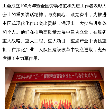
山东
河南
湖北
湖南
工会成立100周年暨全国劳动模范和先进工作者表彰大
广东
广西
海南
重庆
会上的重要讲话精神，与党同心、跟党奋斗，为推进
四川
贵州
云南
西藏
中国式现代化作出突出贡献，涌现出一大批先进集体
和个人。他们在推动高质量发展中建功立业，在服务
陕西
甘肃
青海
宁夏
重大战略、重大工程、重大项目、重点产业中勇挑重
新疆
内蒙古
黑龙江
担，在深化产业工人队伍建设改革中锐意进取，充分
发挥了主力军作用。
多语种频道
English
Español
Français
عربى
Русский язык
日本語
한국어
Deutsch
Português