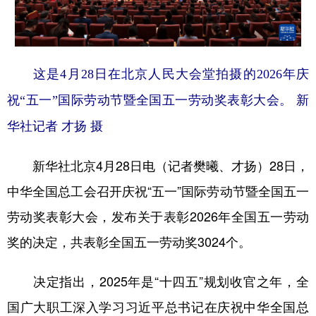
学术中国
乡村振兴
银龄
溯源中国
城市
旅游
能源
会展
这是4月28日在北京人民大会堂拍摄的2026年庆
彩票
娱乐
时尚
悦读
祝“五一”国际劳动节暨全国五一劳动奖表彰大会。 新
公益
一带一路
亚太网
上市公司
华社记者 才扬 摄
文化产业
新华社北京4月28日电（记者樊曦、才扬）28日，
中华全国总工会召开庆祝“五一”国际劳动节暨全国五一
地方频道
劳动奖表彰大会，发布关于表彰2026年全国五一劳动
北京
天津
河北
山西
奖的决定，共表彰全国五一劳动奖3024个。
辽宁
吉林
上海
江苏
决定指出，2025年是“十四五”规划收官之年，全
浙江
安徽
福建
江西
国广大职工深入学习习近平总书记在庆祝中华全国总