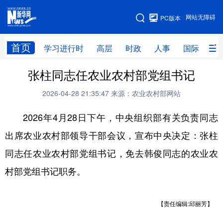
手机版
网站无障碍
PC版本
网站地图
首页
学习进行时
高层
时政
人事
国际
财
张柱同志任农业农村部党组书记
学习进行时
高层
时政
人事
2026-04-28 21:35:47
来源：农业农村部网站
国际
财经
网评
港澳
2026年4月28日下午，中央组织部有关负责同志
台湾
思客智库
全球连线
教育
出席农业农村部领导干部会议，宣布中央决定：张柱
科技
科创
量子
体育
同志任农业农村部党组书记，免去韩俊同志的农业农
文化
书画
健康
军事
村部党组书记职务。
访谈
视频
图片
政务
法律
中央文件
金融
汽车
【责任编辑:邱丽芳】
食品
人居
信息化
数字经济