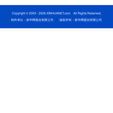
学术中国
乡村振兴
银龄
溯源中国
Copyright © 2000 - 2026 XINHUANET.com All Rights Reserved.
制作单位：新华网股份有限公司 版权所有：新华网股份有限公司
城市
旅游
能源
会展
彩票
娱乐
时尚
悦读
公益
一带一路
亚太网
上市公司
文化产业
地方频道
北京
天津
河北
山西
辽宁
吉林
上海
江苏
浙江
安徽
福建
江西