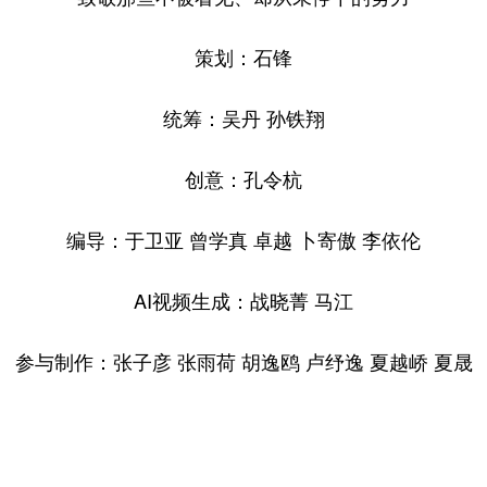
策划：石锋
统筹：吴丹 孙铁翔
创意：孔令杭
编导：于卫亚 曾学真 卓越 卜寄傲 李依伦
AI视频生成：战晓菁 马江
参与制作：张子彦 张雨荷 胡逸鸥 卢纾逸 夏越峤 夏晟