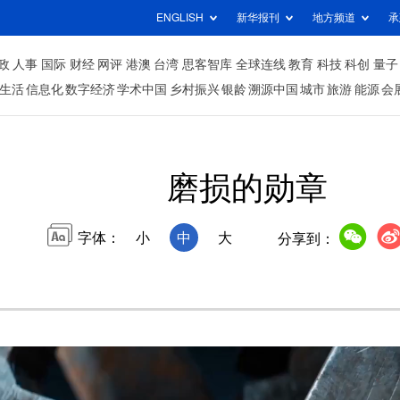
ENGLISH
新华报刊
地方频道
承
政
人事
国际
财经
网评
港澳
台湾
思客智库
全球连线
教育
科技
科创
量子
生活
信息化
数字经济
学术中国
乡村振兴
银龄
溯源中国
城市
旅游
能源
会
磨损的勋章
字体：
小
中
大
分享到：