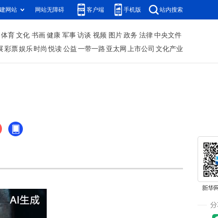
建网站
网站无障碍
客户端
手机版
站内搜索
体育
文化
书画
健康
军事
访谈
视频
图片
政务
法律
中央文件
展
彩票
娱乐
时尚
悦读
公益
一带一路
亚太网
上市公司
文化产业