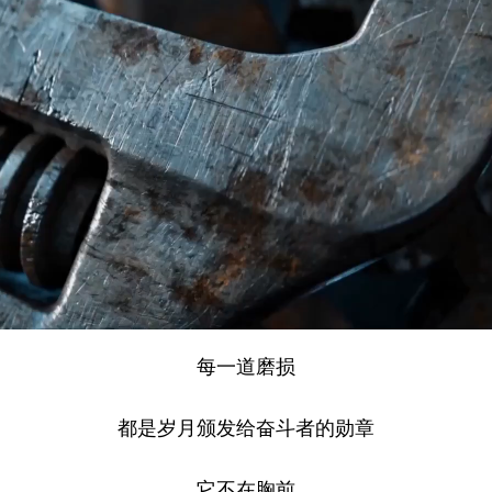
每一道磨损
都是岁月颁发给奋斗者的勋章
它不在胸前