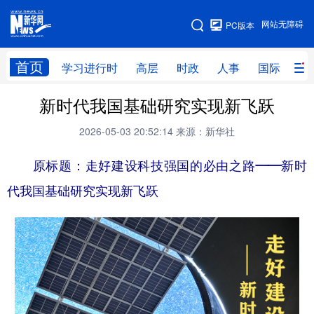
手机版
网站无障碍
PC版本
网站地图
首页
学习进行时
高层
时政
人事
国际
财
新时代我国基础研究实现新飞跃
学习进行时
高层
时政
人事
2026-05-03 20:52:14
来源：新华社
国际
财经
网评
港澳
原标题：
走好建设科技强国的必由之路——新时
台湾
思客智库
全球连线
教育
代我国基础研究实现新飞跃
科技
科创
量子
体育
文化
书画
健康
军事
访谈
视频
图片
政务
法律
中央文件
金融
汽车
食品
人居
信息化
数字经济