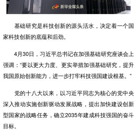
山东
河南
湖北
湖南
广东
广西
海南
重庆
基础研究是科技创新的源头活水，决定着一个国
四川
贵州
云南
西藏
家科技创新的底蕴和后劲。
陕西
甘肃
青海
宁夏
新疆
内蒙古
黑龙江
4月30日，习近平总书记在加强基础研究座谈会上
强调：“要以更大力度、更实举措加强基础研究，提升
多语种频道
我国原始创新能力，进一步打牢科技强国建设根基。”
English
Español
Français
عربى
党的十八大以来，以习近平同志为核心的党中央
Русский язык
日本語
한국어
深入推动实施创新驱动发展战略，提出加快建设创新
型国家的战略任务，确立2035年建成科技强国的奋斗
Deutsch
Português
目标。