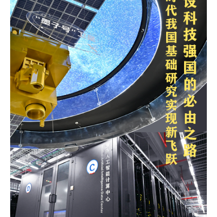
学术中国
乡村振兴
银龄
溯源中国
城市
旅游
能源
会展
彩票
娱乐
时尚
悦读
公益
一带一路
亚太网
上市公司
文化产业
地方频道
北京
天津
河北
山西
辽宁
吉林
上海
江苏
浙江
安徽
福建
江西