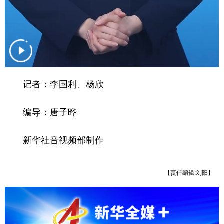
山东
河南
湖北
湖南
广东
广西
海南
重庆
四川
贵州
云南
西藏
陕西
甘肃
青海
宁夏
记者：李国利、杨欣
新疆
内蒙古
黑龙江
编导：唐子晔
多语种频道
新华社音视频部制作
English
Español
Français
عربى
Русский язык
日本語
한국어
【责任编辑:刘阳】
Deutsch
Português