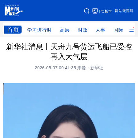
手机版
网站无障碍
PC版本
网站地图
首页
学习进行时
高层
时政
人事
国际
财
新华社消息丨天舟九号货运飞船已受控
学习进行时
高层
时政
人事
再入大气层
国际
财经
网评
港澳
2026-05-07 09:41:35
来源：新华社
台湾
思客智库
全球连线
教育
科技
科创
量子
体育
文化
书画
健康
军事
访谈
视频
图片
政务
法律
中央文件
金融
汽车
食品
人居
信息化
数字经济