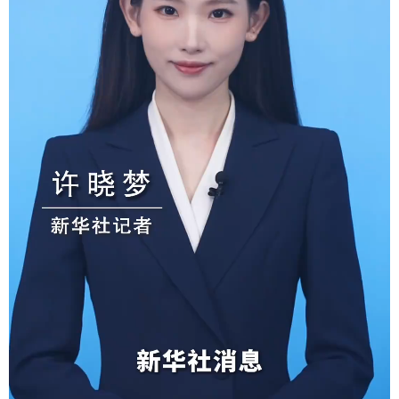
学术中国
乡村振兴
银龄
溯源中国
城市
旅游
能源
会展
彩票
娱乐
时尚
悦读
公益
一带一路
亚太网
上市公司
文化产业
地方频道
北京
天津
河北
山西
辽宁
吉林
上海
江苏
浙江
安徽
福建
江西