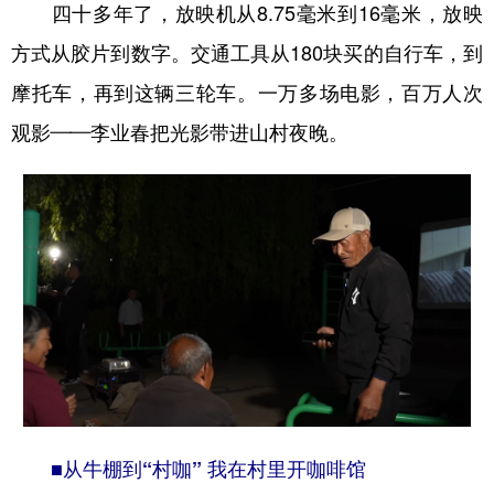
山东
河南
湖北
湖南
四十多年了，放映机从8.75毫米到16毫米，放映
广东
广西
海南
重庆
方式从胶片到数字。交通工具从180块买的自行车，到
摩托车，再到这辆三轮车。一万多场电影，百万人次
四川
贵州
云南
西藏
观影——李业春把光影带进山村夜晚。
陕西
甘肃
青海
宁夏
新疆
内蒙古
黑龙江
多语种频道
English
Español
Français
عربى
Русский язык
日本語
한국어
Deutsch
Português
■
从牛棚到“村咖” 我在村里开咖啡馆