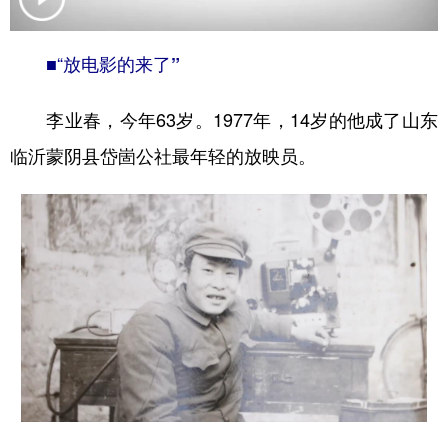
学术中国
乡村振兴
银龄
溯源中国
■“
放电影的来了”
城市
旅游
能源
会展
李业春，今年63岁。1977年，14岁的他成了山东
彩票
娱乐
时尚
悦读
临沂蒙阴县岱崮公社最年轻的放映员。
公益
一带一路
亚太网
上市公司
文化产业
地方频道
北京
天津
河北
山西
辽宁
吉林
上海
江苏
浙江
安徽
福建
江西