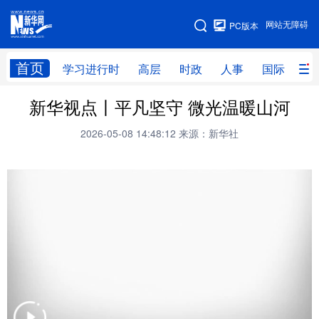
手机版
网站无障碍
PC版本
网站地图
首页
学习进行时
高层
时政
人事
国际
财
新华视点丨平凡坚守 微光温暖山河
学习进行时
高层
时政
人事
2026-05-08 14:48:12
来源：新华社
国际
财经
网评
港澳
台湾
思客智库
全球连线
教育
科技
科创
量子
体育
文化
书画
健康
军事
访谈
视频
图片
政务
法律
中央文件
金融
汽车
食品
人居
信息化
数字经济