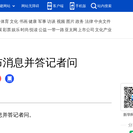
建网站
网站无障碍
客户端
手机版
站内搜索
体育
文化
书画
健康
军事
访谈
视频
图片
政务
法律
中央文件
展
彩票
娱乐
时尚
悦读
公益
一带一路
亚太网
上市公司
文化产业
布消息并答记者问
息并答记者问。