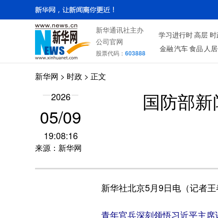
新华通讯社主办
学习进行时
高层
时
公司官网
金融
汽车
食品
人居
股票代码：
603888
新华网
>
时政
> 正文
2026
国防部新
05/09
19:08:16
来源：新华网
新华社北京5月9日电（记者王春
青年官兵深刻领悟习近平主席