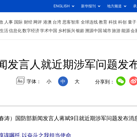
ENGLISH
新华报刊
地方频道
承
政
人事
国际
财经
网评
港澳
台湾
思客智库
全球连线
教育
科技
科创
量子
生活
信息化
数字经济
学术中国
乡村振兴
银龄
溯源中国
城市
旅游
能源
会
闻发言人就近期涉军问题发
字体：
小
中
大
分享到：
涛）国防部新闻发言人蒋斌9日就近期涉军问题发布消
谆谆嘱托 以奋斗之我担当使命