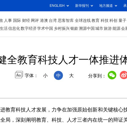
ENGLISH
新华报刊
地方频道
承
政
人事
国际
财经
网评
港澳
台湾
思客智库
全球连线
教育
科技
科创
量子
生活
信息化
数字经济
学术中国
乡村振兴
银龄
溯源中国
城市
旅游
能源
会
健全教育科技人才一体推进
字体：
小
中
大
分享到：
进教育科技人才发展，力争在加强原始创新和关键核心技
设全局，深刻阐明教育、科技、人才三者内在统一的辩证