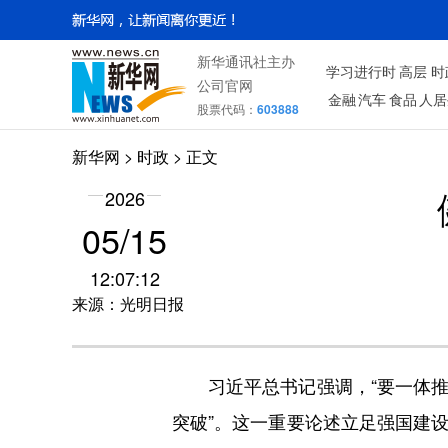
新华通讯社主办
学习进行时
高层
时
公司官网
金融
汽车
食品
人居
股票代码：
603888
新华网
>
时政
> 正文
2026
05/15
12:07:12
来源：光明日报
习近平总书记强调，“要一体推
突破”。这一重要论述立足强国建