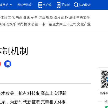
建网站
网站无障碍
客户端
手机版
站内搜索
体育
文化
书画
健康
军事
访谈
视频
图片
政务
法律
中央文件
展
彩票
娱乐
时尚
悦读
公益
一带一路
亚太网
上市公司
文化产业
体制机制
术攻关、抢占科技制高点上实现新
关系，为新时代新征程完善相关体制