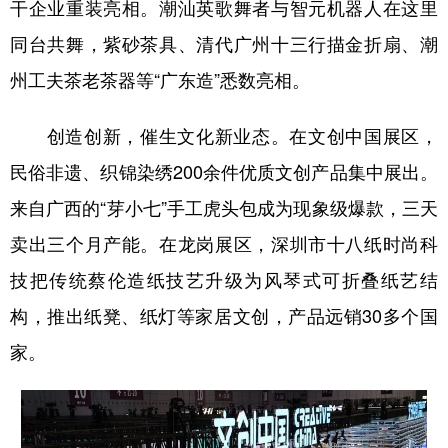
干企业重装亮相。潮汕英歌舞者与智元机器人在这里
同台共舞，紫砂茶具、清代广州十三行描金折扇、潮
州工夫茶老茶器等“广东造”悉数亮相。
创造创新，催生文化新业态。在文创中国展区，
民俗非遗、织锦染绣200余件优质文创产品集中展出。
来自广西的“芽小七”手工虎头包成为现象级爆款，三天
卖出三个月产能。在龙岗展区，深圳市十八纸时尚科
技把传统蔡伦造纸技艺升级为风琴式可折叠纸艺结
构，推出纸凳、纸灯等家居文创，产品远销30多个国
家。