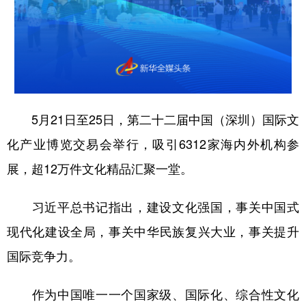
山东
河南
湖北
湖南
广东
广西
海南
重庆
四川
贵州
云南
西藏
陕西
甘肃
青海
宁夏
新疆
内蒙古
黑龙江
5月21日至25日，第二十二届中国（深圳）国际文
化产业博览交易会举行，吸引6312家海内外机构参
展，超12万件文化精品汇聚一堂。
多语种频道
English
Español
Français
عربى
习近平总书记指出，建设文化强国，事关中国式
Русский язык
日本語
한국어
现代化建设全局，事关中华民族复兴大业，事关提升
国际竞争力。
Deutsch
Português
作为中国唯一一个国家级、国际化、综合性文化