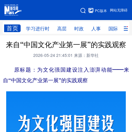
手机版
网站无障碍
PC版本
网站地图
首页
学习进行时
高层
时政
人事
国际
财
来自“中国文化产业第一展”的实践观察
学习进行时
高层
时政
人事
2026-05-24 21:45:01
来源：新华社
国际
财经
网评
港澳
原标题：
为文化强国建设注入澎湃动能——来
台湾
思客智库
全球连线
教育
自“中国文化产业第一展”的实践观察
科技
科创
量子
体育
文化
书画
健康
军事
访谈
视频
图片
政务
法律
中央文件
金融
汽车
食品
人居
信息化
数字经济