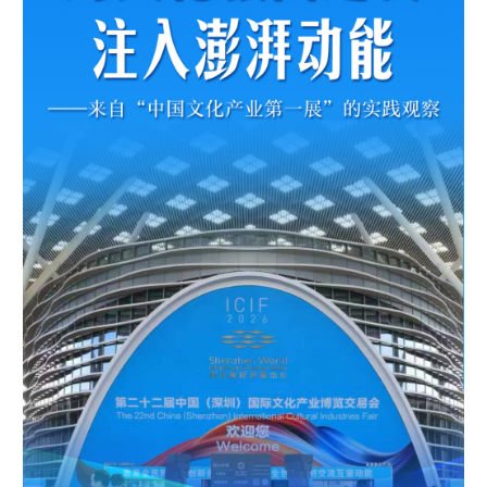
学术中国
乡村振兴
银龄
溯源中国
城市
旅游
能源
会展
彩票
娱乐
时尚
悦读
公益
一带一路
亚太网
上市公司
文化产业
地方频道
北京
天津
河北
山西
辽宁
吉林
上海
江苏
浙江
安徽
福建
江西