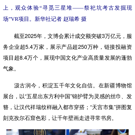
上，观众体验“寻觅三星堆——祭祀坑考古发掘现
场”VR项目。新华社记者 赵瑞希 摄
截至2025年，文博会累计成交额突破3万亿元，服
务企业超5.4万家，展示产品超250万种，链接投融资
项目超8.4万个，展现中国文化产业高质量发展的蓬勃
气象。
汲古润今，积淀五千年文化自信。在新疆博物馆
展台，以“五星出东方利中国”锦护臂为灵感的丝巾、发
簪，让汉代祥瑞纹样融入都市穿搭；“天宫市集”拼图复
刻克孜尔石窟色彩，让千年壁画走进寻常书房。