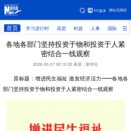
手机版
网站无障碍
PC版本
网站地图
首页
学习进行时
高层
时政
人事
国际
财
各地各部门坚持投资于物和投资于人紧
学习进行时
高层
时政
人事
密结合一线观察
国际
财经
网评
港澳
2026-05-27 08:10:25
来源：新华社
台湾
思客智库
全球连线
教育
原标题：增进民生福祉 激发经济活力——各地各
科技
科创
量子
体育
部门坚持投资于物和投资于人紧密结合一线观察
文化
书画
健康
军事
访谈
视频
图片
政务
法律
中央文件
金融
汽车
食品
人居
信息化
数字经济