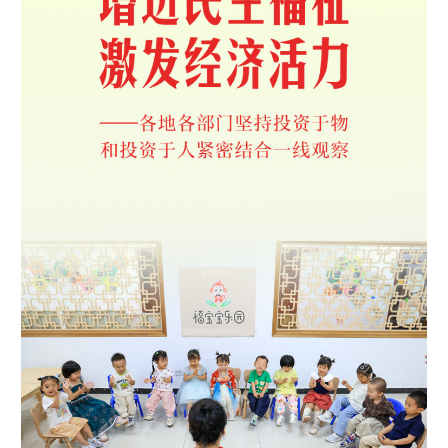
学术中国
乡村振兴
银龄
溯源中国
城市
旅游
能源
会展
彩票
娱乐
时尚
悦读
公益
一带一路
亚太网
上市公司
文化产业
地方频道
北京
天津
河北
山西
辽宁
吉林
上海
江苏
浙江
安徽
福建
江西