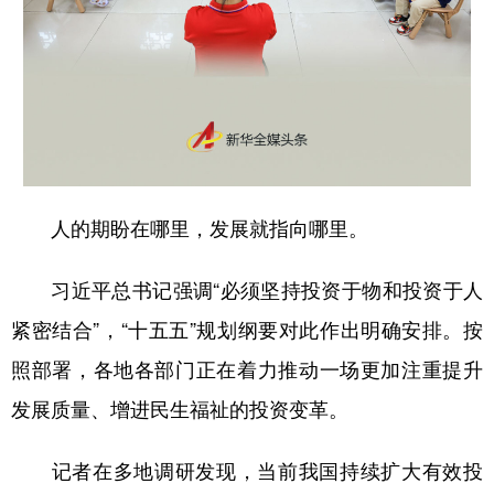
山东
河南
湖北
湖南
广东
广西
海南
重庆
四川
贵州
云南
西藏
陕西
甘肃
青海
宁夏
新疆
内蒙古
黑龙江
人的期盼在哪里，发展就指向哪里。
多语种频道
习近平总书记强调“必须坚持投资于物和投资于人
English
Español
Français
عربى
紧密结合”，“十五五”规划纲要对此作出明确安排。按
照部署，各地各部门正在着力推动一场更加注重提升
Русский язык
日本語
한국어
发展质量、增进民生福祉的投资变革。
Deutsch
Português
记者在多地调研发现，当前我国持续扩大有效投