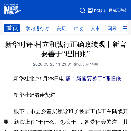
手机版
网站无障碍
PC版本
网站地图
首页
学习进行时
高层
时政
人事
国际
财
新华时评·树立和践行正确政绩观丨新官
学习进行时
高层
时政
人事
要善于“理旧账”
国际
财经
网评
港澳
2026-05-28 11:23:31
来源：新华网
台湾
思客智库
全球连线
教育
新华社北京5月28日电
题：新官要善于“理旧账”
科技
科创
量子
体育
文化
书画
健康
军事
新华社记者余贤红
访谈
视频
图片
政务
眼下，市县乡基层领导班子换届工作正在陆续开
法律
中央文件
金融
汽车
展，新官上任“干什么、怎么干”，备受社会关注。其
食品
人居
信息化
数字经济