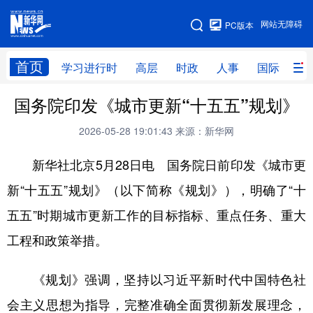
手机版
网站无障碍
PC版本
网站地图
首页
学习进行时
高层
时政
人事
国际
财
国务院印发《城市更新“十五五”规划》
学习进行时
高层
时政
人事
2026-05-28 19:01:43
来源：新华网
国际
财经
网评
港澳
新华社北京5月28日电 国务院日前印发《城市更
台湾
思客智库
全球连线
教育
新“十五五”规划》（以下简称《规划》），明确了“十
科技
科创
量子
体育
五五”时期城市更新工作的目标指标、重点任务、重大
文化
书画
健康
军事
工程和政策举措。
访谈
视频
图片
政务
《规划》强调，坚持以习近平新时代中国特色社
法律
中央文件
金融
汽车
会主义思想为指导，完整准确全面贯彻新发展理念，
食品
人居
信息化
数字经济