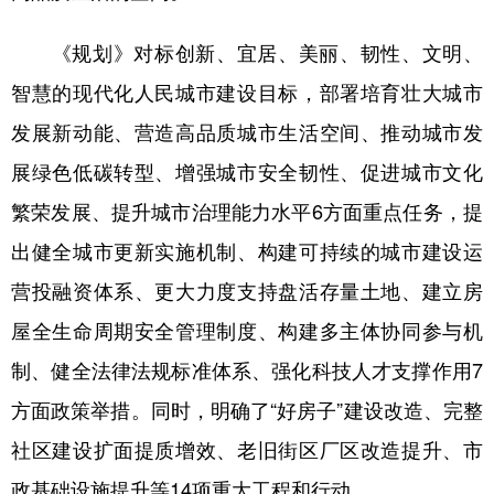
山东
河南
湖北
湖南
《规划》对标创新、宜居、美丽、韧性、文明、
广东
广西
海南
重庆
智慧的现代化人民城市建设目标，部署培育壮大城市
四川
贵州
云南
西藏
发展新动能、营造高品质城市生活空间、推动城市发
陕西
甘肃
青海
宁夏
展绿色低碳转型、增强城市安全韧性、促进城市文化
新疆
内蒙古
黑龙江
繁荣发展、提升城市治理能力水平6方面重点任务，提
出健全城市更新实施机制、构建可持续的城市建设运
多语种频道
营投融资体系、更大力度支持盘活存量土地、建立房
English
Español
Français
عربى
屋全生命周期安全管理制度、构建多主体协同参与机
Русский язык
日本語
한국어
制、健全法律法规标准体系、强化科技人才支撑作用7
方面政策举措。同时，明确了“好房子”建设改造、完整
Deutsch
Português
社区建设扩面提质增效、老旧街区厂区改造提升、市
政基础设施提升等14项重大工程和行动。