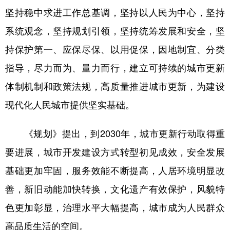
坚持稳中求进工作总基调，坚持以人民为中心，坚持
学术中国
乡村振兴
银龄
溯源中国
系统观念，坚持规划引领，坚持统筹发展和安全，坚
城市
旅游
能源
会展
持保护第一、应保尽保、以用促保，因地制宜、分类
彩票
娱乐
时尚
悦读
指导，尽力而为、量力而行，建立可持续的城市更新
公益
一带一路
亚太网
上市公司
体制机制和政策法规，高质量推进城市更新，为建设
现代化人民城市提供坚实基础。
文化产业
《规划》提出，到2030年，城市更新行动取得重
地方频道
要进展，城市开发建设方式转型初见成效，安全发展
北京
天津
河北
山西
基础更加牢固，服务效能不断提高，人居环境明显改
善，新旧动能加快转换，文化遗产有效保护，风貌特
辽宁
吉林
上海
江苏
色更加彰显，治理水平大幅提高，城市成为人民群众
浙江
安徽
福建
江西
高品质生活的空间。