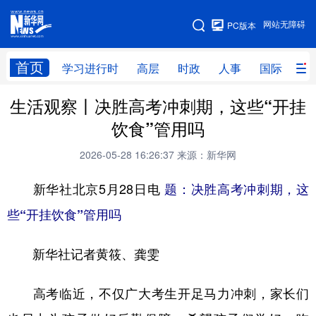
手机版
网站无障碍
PC版本
网站地图
首页
学习进行时
高层
时政
人事
国际
财
生活观察丨决胜高考冲刺期，这些“开挂
学习进行时
高层
时政
人事
饮食”管用吗
国际
财经
网评
港澳
2026-05-28 16:26:37
来源：新华网
台湾
思客智库
全球连线
教育
新华社北京5月28日电
题：决胜高考冲刺期，这
科技
科创
量子
体育
些“开挂饮食”管用吗
文化
书画
健康
军事
新华社记者黄筱、龚雯
访谈
视频
图片
政务
法律
中央文件
金融
汽车
高考临近，不仅广大考生开足马力冲刺，家长们
食品
人居
信息化
数字经济