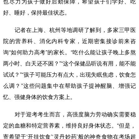
也尽力为孩子做好后勤保障，希望孩子们学好、吃
好、睡好，保持最佳状态。
学术中国
乡村振兴
银龄
溯源中国
城市
旅游
能源
会展
记者在上海、杭州等地调研了解到，多家三甲医
彩票
娱乐
时尚
悦读
院的营养科、消化内科专家，近期密集接诊前来咨
公益
一带一路
亚太网
上市公司
询“如何助力高考”的家长。“吃什么能让孩子晚上多熬
两小时、白天还不困？”“这个保健品听说有用，能不能
文化产业
试试？”“孩子可能压力有点大，出现失眠焦虑，饮食怎
么调？”这些问题集中在帮助孩子提神醒脑、增强记
地方频道
忆、强健身体的饮食方案上。
北京
天津
河北
山西
对于迎考考生而言，高强度脑力劳动确实需要稳
辽宁
吉林
上海
江苏
定的血糖和特定营养素，维持良好身体状态。“但是，
浙江
安徽
福建
江西
寄希望于‘开挂饮食’‘灵丹妙药’般的神奇食物在考场超