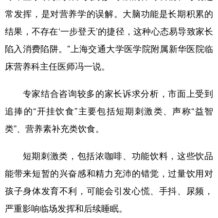
山东
河南
湖北
湖南
常发挥，是对营养学的误解。大脑功能是长期积累的
广东
广西
海南
重庆
结果，不存在‘一步登天’的捷径，这种心态易导致家长
四川
贵州
云南
西藏
陷入消费陷阱。”上海交通大学医学院附属新华医院临
陕西
甘肃
青海
宁夏
床营养科主任医师冯一说。
新疆
内蒙古
黑龙江
专家结合咨询较多的家长诉求分析，市面上受到
追捧的“开挂饮食”主要包括短期刺激类、声称“益智
多语种频道
类”、营养素补充类饮食。
English
Español
Français
عربى
短期刺激类，包括浓咖啡、功能饮料，这些饮品
Русский язык
日本語
한국어
能带来短暂的兴奋感和精力充沛的错觉，过量饮用对
Deutsch
Português
孩子身体发育不利，可能会引发心慌、手抖、尿频，
严重影响临场发挥和后续睡眠。