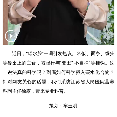
山东
河南
湖北
湖南
广东
广西
海南
重庆
四川
贵州
云南
西藏
陕西
甘肃
青海
宁夏
新疆
内蒙古
黑龙江
近日，“碳水脸”一词引发热议。米饭、面条、馒头
等餐桌上的主食，被强行与“变丑”“不自律”等挂钩。这
多语种频道
一说法真的科学吗？到底如何科学摄入碳水化合物？
English
Español
Français
عربى
针对网友关心的话题，我们采访江苏省人民医院营养
Русский язык
日本語
한국어
科副主任徐露，带来专业科普。
Deutsch
Português
策划：车玉明