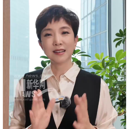
学术中国
乡村振兴
银龄
溯源中国
城市
旅游
能源
会展
彩票
娱乐
时尚
悦读
公益
一带一路
亚太网
上市公司
文化产业
地方频道
北京
天津
河北
山西
辽宁
吉林
上海
江苏
浙江
安徽
福建
江西