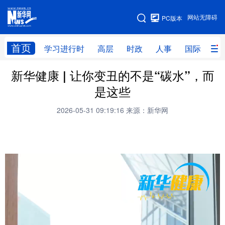
手机版
网站无障碍
PC版本
网站地图
首页
学习进行时
高层
时政
人事
国际
财
新华健康 | 让你变丑的不是“碳水”，而
学习进行时
高层
时政
人事
是这些
国际
财经
网评
港澳
2026-05-31 09:19:16
来源：新华网
台湾
思客智库
全球连线
教育
科技
科创
量子
体育
文化
书画
健康
军事
访谈
视频
图片
政务
法律
中央文件
金融
汽车
食品
人居
信息化
数字经济