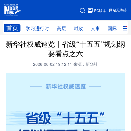
手机版
网站无障碍
PC版本
网站地图
首页
学习进行时
高层
时政
人事
国际
财
新华社权威速览丨省级“十五五”规划纲
学习进行时
高层
时政
人事
要看点之六
国际
财经
网评
港澳
2026-06-02 19:12:11
来源：新华社
台湾
思客智库
全球连线
教育
科技
科创
量子
体育
文化
书画
健康
军事
访谈
视频
图片
政务
法律
中央文件
金融
汽车
食品
人居
信息化
数字经济