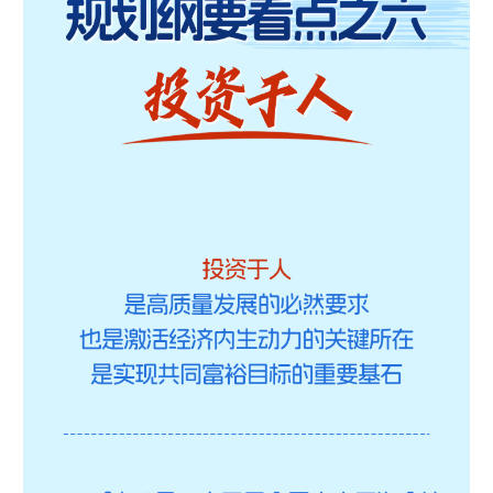
学术中国
乡村振兴
银龄
溯源中国
城市
旅游
能源
会展
彩票
娱乐
时尚
悦读
公益
一带一路
亚太网
上市公司
文化产业
地方频道
北京
天津
河北
山西
辽宁
吉林
上海
江苏
浙江
安徽
福建
江西