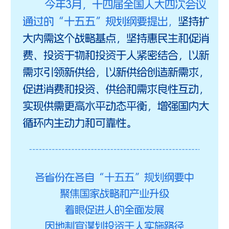
山东
河南
湖北
湖南
广东
广西
海南
重庆
四川
贵州
云南
西藏
陕西
甘肃
青海
宁夏
新疆
内蒙古
黑龙江
多语种频道
English
Español
Français
عربى
Русский язык
日本語
한국어
Deutsch
Português