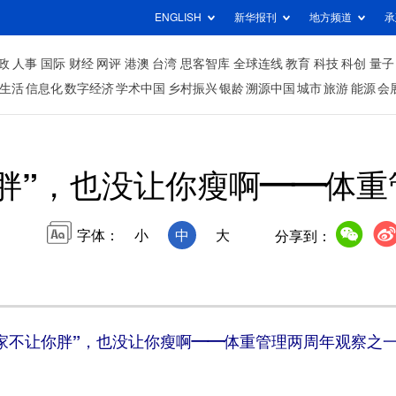
ENGLISH
新华报刊
地方频道
承
政
人事
国际
财经
网评
港澳
台湾
思客智库
全球连线
教育
科技
科创
量子
生活
信息化
数字经济
学术中国
乡村振兴
银龄
溯源中国
城市
旅游
能源
会
胖”，也没让你瘦啊——体
字体：
小
中
大
分享到：
家不让你胖”，也没让你瘦啊——体重管理两周年观察之