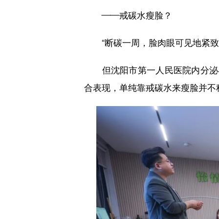
——戒碳水瘦脸？
“断碳一周，脸肉眼可见地紧致了
但沈阳市第一人民医院内分泌与
合表现，单纯靠戒碳水来瘦脸并不