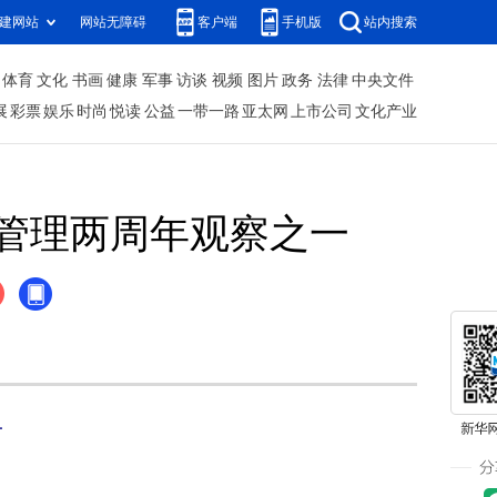
建网站
网站无障碍
客户端
手机版
站内搜索
体育
文化
书画
健康
军事
访谈
视频
图片
政务
法律
中央文件
展
彩票
娱乐
时尚
悦读
公益
一带一路
亚太网
上市公司
文化产业
重管理两周年观察之一
一