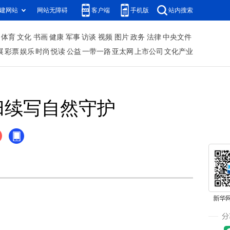
建网站
网站无障碍
客户端
手机版
站内搜索
体育
文化
书画
健康
军事
访谈
视频
图片
政务
法律
中央文件
展
彩票
娱乐
时尚
悦读
公益
一带一路
亚太网
上市公司
文化产业
归续写自然守护