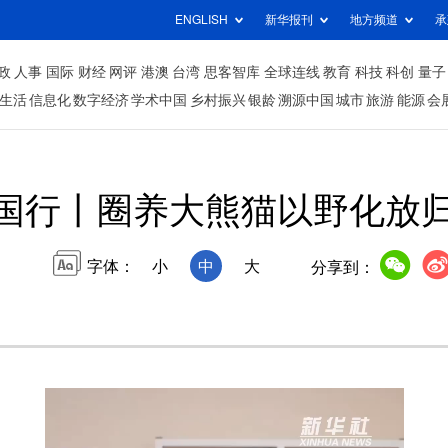
ENGLISH
新华报刊
地方频道
承
政
人事
国际
财经
网评
港澳
台湾
思客智库
全球连线
教育
科技
科创
量子
生活
信息化
数字经济
学术中国
乡村振兴
银龄
溯源中国
城市
旅游
能源
会
国行丨圈养大熊猫以野化放
字体：
小
中
大
分享到：