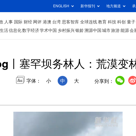
ENGLISH
新华报刊
地方频道
承
政
人事
国际
财经
网评
港澳
台湾
思客智库
全球连线
教育
科技
科创
量子
生活
信息化
数字经济
学术中国
乡村振兴
银龄
溯源中国
城市
旅游
能源
会
log丨塞罕坝务林人：荒漠变
字体：
小
中
大
分享到：