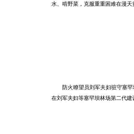
水、啃野菜，克服重重困难在漫天
防火瞭望员刘军夫妇驻守塞罕坝林场
在刘军夫妇等塞罕坝林场第二代建