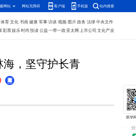
建网站
网站无障碍
客户端
手机版
站内搜索
体育
文化
书画
健康
军事
访谈
视频
图片
政务
法律
中央文件
展
彩票
娱乐
时尚
悦读
公益
一带一路
亚太网
上市公司
文化产业
林海，坚守护长青