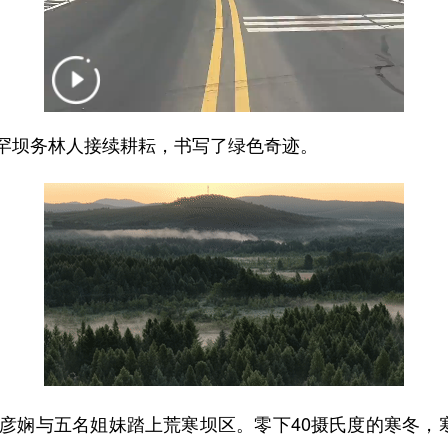
坝务林人接续耕耘，书写了绿色奇迹。
娴与五名姐妹踏上荒寒坝区。零下40摄氏度的寒冬，寒