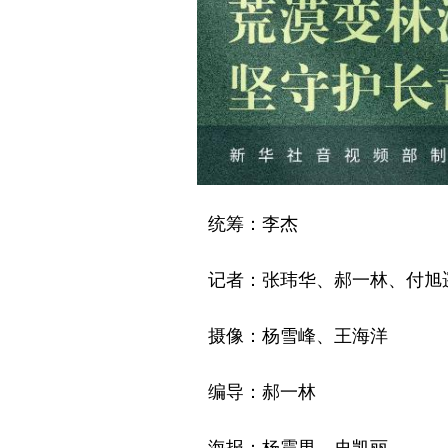
统筹：李杰
记者：张玮华、郝一林、付旭
摄像：杨雪峰、王海洋
编导：郝一林
海报：杨震男、史凯丽