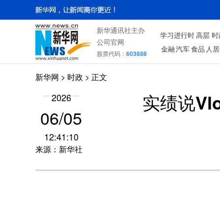
新华通讯社主办
学习进行时
高层
时
公司官网
金融
汽车
食品
人居
股票代码：
603888
新华网
>
时政
> 正文
2026
实绩说V
06/05
12:41:10
来源：新华社