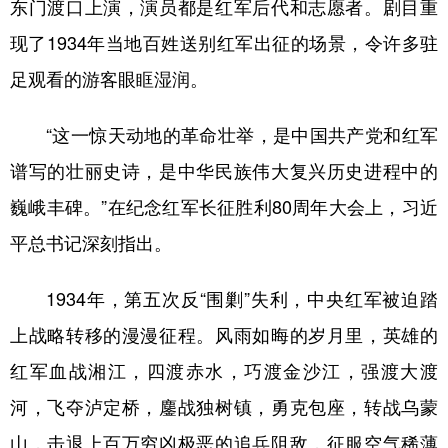
山东
河南
湖北
湖南
东门渡口上演，演员都是红军后代和志愿者。剧目重
现了1934年当地百姓送别红军出征的场景，令许多驻
广东
广西
海南
重庆
足观看的游客眼眶湿润。
四川
贵州
云南
西藏
陕西
甘肃
青海
宁夏
“这一惊天动地的革命壮举，是中国共产党和红军
谱写的壮丽史诗，是中华民族伟大复兴历史进程中的
新疆
内蒙古
黑龙江
巍峨丰碑。”在纪念红军长征胜利80周年大会上，习近
平总书记深刻指出。
多语种频道
English
Español
Français
عربى
1934年，第五次反“围剿”失利，中央红军被迫踏
上战略转移的漫漫征程。风雨如晦的岁月里，英雄的
Русский язык
日本語
한국어
红军血战湘江，四渡赤水，巧渡金沙江，强渡大渡
Deutsch
Português
河，飞夺泸定桥，鏖战独树镇，勇克包座，转战乌蒙
山，击退上百万穷凶极恶的追兵阻敌，征服空气稀薄