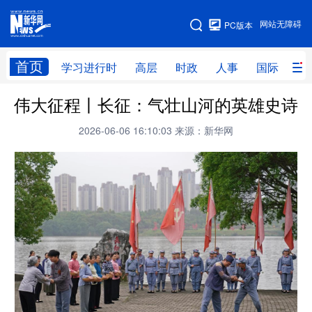
手机版
网站无障碍
PC版本
网站地图
首页
学习进行时
高层
时政
人事
国际
财
伟大征程丨长征：气壮山河的英雄史诗
学习进行时
高层
时政
人事
2026-06-06 16:10:03
来源：新华网
国际
财经
网评
港澳
台湾
思客智库
全球连线
教育
科技
科创
量子
体育
文化
书画
健康
军事
访谈
视频
图片
政务
法律
中央文件
金融
汽车
食品
人居
信息化
数字经济