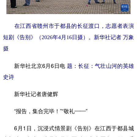
学术中国
乡村振兴
银龄
溯源中国
城市
旅游
能源
会展
在江西省赣州市于都县的长征渡口，志愿者表演
短剧《告别》（2026年4月16日摄）。新华社记者 万象
彩票
娱乐
时尚
悦读
摄
公益
一带一路
亚太网
上市公司
文化产业
新华社北京6月6日电
题：长征：气壮山河的英雄
史诗
地方频道
新华社记者唐健辉
北京
天津
河北
山西
“报告，集合完毕！”“敬礼——”
辽宁
吉林
上海
江苏
浙江
安徽
福建
江西
6月1日，沉浸式情景剧《告别》在江西于都县城