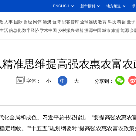
ENGLISH
新华报刊
地方频道
承
政
人事
国际
财经
网评
港澳
台湾
思客智库
全球连线
教育
科技
科创
量子
生活
信息化
数字经济
学术中国
乡村振兴
银龄
溯源中国
城市
旅游
能源
会
以精准思维提高强农惠农富农
字体：
小
中
大
分享到：
化全局和成色。习近平总书记指出：“要提高强农惠农富
定增收。”“十五五”规划纲要对“提高强农惠农富农政