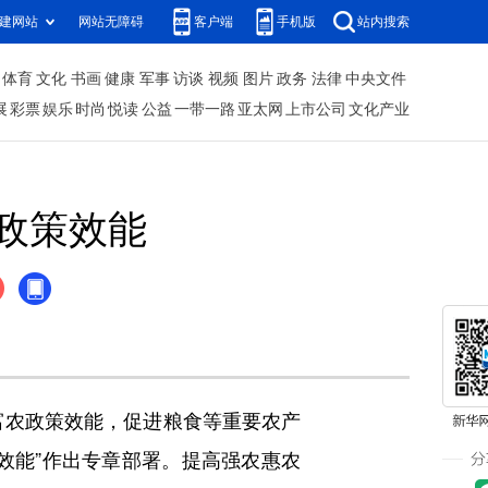
建网站
网站无障碍
客户端
手机版
站内搜索
体育
文化
书画
健康
军事
访谈
视频
图片
政务
法律
中央文件
展
彩票
娱乐
时尚
悦读
公益
一带一路
亚太网
上市公司
文化产业
政策效能
农政策效能，促进粮食等重要农产
策效能”作出专章部署。提高强农惠农