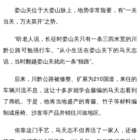
山东
河南
湖北
湖南
娄山关位于大娄山脉上，地势非常险要，有“一夫
广东
广西
海南
重庆
当关，万夫莫开”之势。
四川
贵州
云南
西藏
“听老人说，长征时娄山关只有一条三四米宽的川
陕西
甘肃
青海
宁夏
黔公路可勉强行车。”从小生活在娄山关下的马天志
新疆
内蒙古
黑龙江
说，当时翻越娄山关就此一条“独路”。
多语种频道
后来，川黔公路被修整、扩展为210国道，来往的
车辆川流不息，这让十多岁就学会藤编的马天志看到
English
Español
Français
عربى
了商机。于是，他将当地盛产的青藤、竹子等材料编
Русский язык
日本語
한국어
制成座椅、沙发等产品并销往川渝地区。
Deutsch
Português
依靠这门手艺，马天志不但养活了一家人，还修