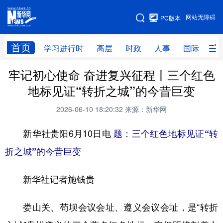
手机版
网站无障碍
PC版本
网站地图
首页
学习进行时
高层
时政
人事
国际
财
牢记初心使命 奋进复兴征程丨三个红色
学习进行时
高层
时政
人事
地标见证“转折之城”的今昔巨变
国际
财经
网评
港澳
2026-06-10 18:20:32
来源：新华网
台湾
思客智库
全球连线
教育
新华社贵阳6月10日电
题：三个红色地标见证“转
科技
科创
量子
体育
折之城”的今昔巨变
文化
书画
健康
军事
新华社记者施钱贵
访谈
视频
图片
政务
法律
中央文件
金融
汽车
娄山关、苟坝会议会址、遵义会议会址，是“转折
食品
人居
信息化
数字经济