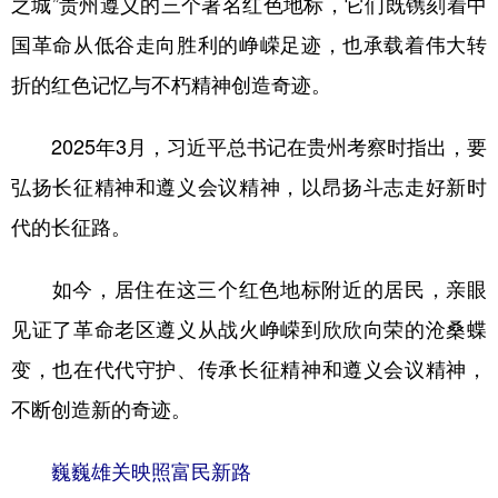
之城”贵州遵义的三个著名红色地标，它们既镌刻着中
国革命从低谷走向胜利的峥嵘足迹，也承载着伟大转
学术中国
乡村振兴
银龄
溯源中国
折的红色记忆与不朽精神创造奇迹。
城市
旅游
能源
会展
彩票
娱乐
时尚
悦读
2025年3月，习近平总书记在贵州考察时指出，要
公益
一带一路
亚太网
上市公司
弘扬长征精神和遵义会议精神，以昂扬斗志走好新时
代的长征路。
文化产业
如今，居住在这三个红色地标附近的居民，亲眼
地方频道
见证了革命老区遵义从战火峥嵘到欣欣向荣的沧桑蝶
北京
天津
河北
山西
变，也在代代守护、传承长征精神和遵义会议精神，
不断创造新的奇迹。
辽宁
吉林
上海
江苏
浙江
安徽
福建
江西
巍巍雄关映照富民新路