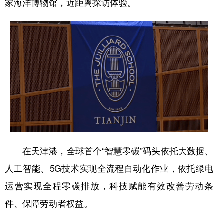
家海洋博物馆，近距离探访体验。
山东
河南
湖北
湖南
广东
广西
海南
重庆
四川
贵州
云南
西藏
陕西
甘肃
青海
宁夏
新疆
内蒙古
黑龙江
多语种频道
English
Español
Français
عربى
在天津港，全球首个“智慧零碳”码头依托大数据、
Русский язык
日本語
한국어
人工智能、5G技术实现全流程自动化作业，依托绿电
Deutsch
Português
运营实现全程零碳排放，科技赋能有效改善劳动条
件、保障劳动者权益。