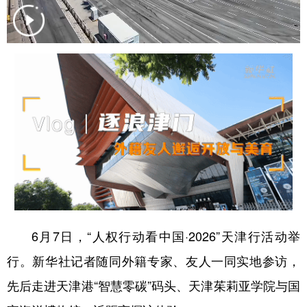
学术中国
乡村振兴
银龄
溯源中国
城市
旅游
能源
会展
彩票
娱乐
时尚
悦读
公益
一带一路
亚太网
上市公司
文化产业
地方频道
北京
天津
河北
山西
6月7日，“人权行动看中国·2026”天津行活动举
辽宁
吉林
上海
江苏
行。新华社记者随同外籍专家、友人一同实地参访，
浙江
安徽
福建
江西
先后走进天津港“智慧零碳”码头、天津茱莉亚学院与国