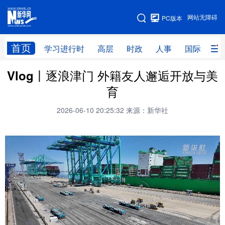
手机版
网站无障碍
PC版本
网站地图
首页
学习进行时
高层
时政
人事
国际
财
Vlog丨逐浪津门 外籍友人邂逅开放与美
学习进行时
高层
时政
人事
育
国际
财经
网评
港澳
2026-06-10 20:25:32
来源：新华社
台湾
思客智库
全球连线
教育
科技
科创
量子
体育
文化
书画
健康
军事
访谈
视频
图片
政务
法律
中央文件
金融
汽车
食品
人居
信息化
数字经济