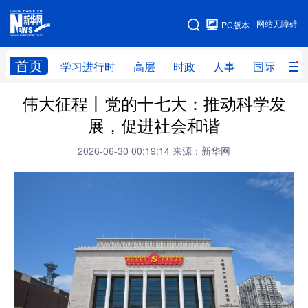
手机版
网站无障碍
PC版本
网站地图
首页
学习进行时
高层
时政
人事
国际
财
伟大征程丨党的十七大：推动科学发
学习进行时
高层
时政
人事
展，促进社会和谐
国际
财经
网评
港澳
2026-06-30 00:19:14
来源：新华网
台湾
思客智库
全球连线
教育
科技
科创
量子
体育
文化
书画
健康
军事
访谈
视频
图片
政务
法律
中央文件
金融
汽车
食品
人居
信息化
数字经济