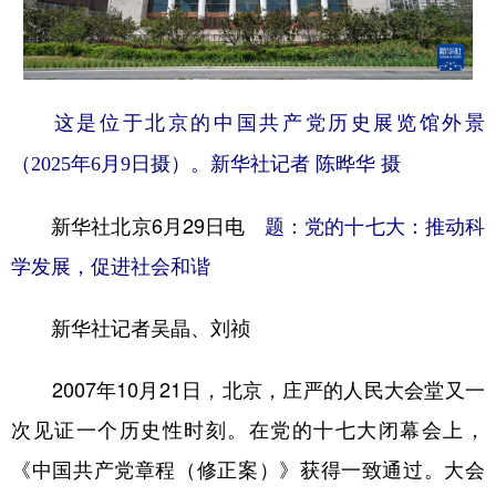
学术中国
乡村振兴
银龄
溯源中国
城市
旅游
能源
会展
这是位于北京的中国共产党历史展览馆外景
彩票
娱乐
时尚
悦读
（2025年6月9日摄）。新华社记者 陈晔华 摄
公益
一带一路
亚太网
上市公司
新华社北京6月29日电
题：党的十七大：推动科
文化产业
学发展，促进社会和谐
地方频道
新华社记者吴晶、刘祯
北京
天津
河北
山西
2007年10月21日，北京，庄严的人民大会堂又一
辽宁
吉林
上海
江苏
次见证一个历史性时刻。在党的十七大闭幕会上，
浙江
安徽
福建
江西
《中国共产党章程（修正案）》获得一致通过。大会