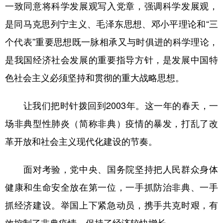
山东
河南
湖北
湖南
一致同意将科学发展观写入党章，强调科学发展观，
是同马克思列宁主义、毛泽东思想、邓小平理论和“三
广东
广西
海南
重庆
个代表”重要思想既一脉相承又与时俱进的科学理论，
四川
贵州
云南
西藏
是我国经济社会发展的重要指导方针，是发展中国特
陕西
甘肃
青海
宁夏
色社会主义必须坚持和贯彻的重大战略思想。
新疆
内蒙古
黑龙江
让我们把时针拨回到2003年。这一年的春天，一
多语种频道
场非典型性肺炎（简称非典）疫情的暴发，打乱了改
革开放和社会主义现代化建设的节奏。
English
Español
Français
عربى
Русский язык
日本語
한국어
面对考验，党中央、国务院坚持把人民群众身体
健康和生命安全放在第一位，一手抓防治非典、一手
Deutsch
Português
抓经济建设。举国上下紧急动员，携手共克时艰，有
效控制了非典疫情，保持了经济较快增长。